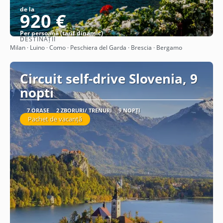
de la
920 €
Per persoană (tarif dinamic)
DESTINAȚII
Vezi detalii
Milan · Luino · Como · Peschiera del Garda · Brescia · Bergamo
Circuit self-drive Slovenia, 9
nopti
7 ORAȘE
2 ZBORURI/ TRENURI
9 NOPȚI
Pachet de vacanță