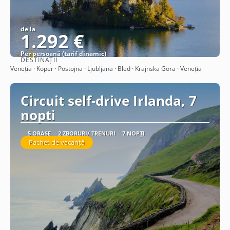
de la
1.292 €
Per persoană (tarif dinamic)
DESTINAȚII
Vezi detalii
Veneția · Koper · Postojna · Ljubljana · Bled · Krajnska Gora · Veneția
Circuit self-drive Irlanda, 7
nopti
5 ORAȘE
2 ZBORURI/ TRENURI
7 NOPȚI
Pachet de vacanță