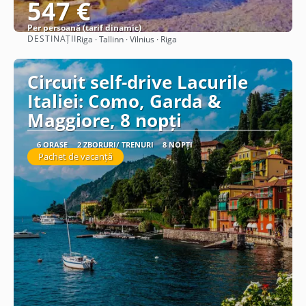
547 €
Per persoană (tarif dinamic)
DESTINAȚII
Riga · Tallinn · Vilnius · Riga
Vezi detalii
Circuit self-drive Lacurile
Italiei: Como, Garda &
Maggiore, 8 nopți
6 ORAȘE
2 ZBORURI/ TRENURI
8 NOPȚI
Pachet de vacanță