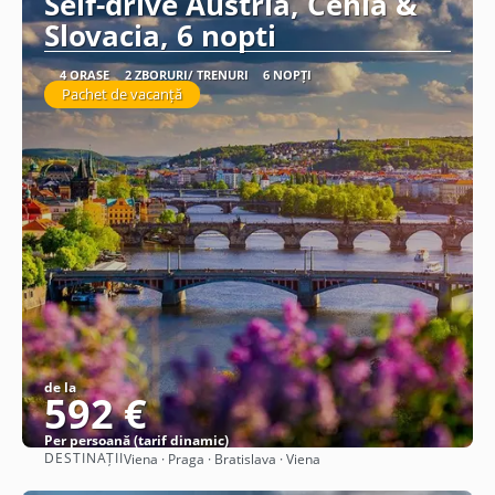
Self-drive Austria, Cehia &
Slovacia, 6 nopti
4 ORAȘE
2 ZBORURI/ TRENURI
6 NOPȚI
Pachet de vacanță
de la
592 €
Per persoană (tarif dinamic)
DESTINAȚII
Viena · Praga · Bratislava · Viena
Vezi detalii