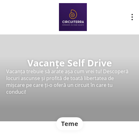
Vacanțe Self Drive
Vacanța trebuie să arate așa cum vrei tu! Descoperă
locuri ascunse și profită de toată libertatea de
mișcare pe care ți-o oferă un circuit în care tu
conduci!
Teme