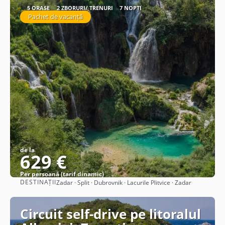
5 ORAȘE
2 ZBORURI/ TRENURI
7 NOPȚI
Pachet de vacanță
de la
629 €
Per persoană (tarif dinamic)
DESTINAȚII
Zadar · Split · Dubrovnik · Lacurile Plitvice · Zadar
Vezi detalii
Circuit self-drive pe litoralul