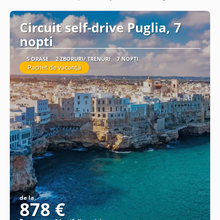
Vezi detalii
Circuit self-drive Puglia, 7
nopti
5 ORAȘE
2 ZBORURI/ TRENURI
7 NOPȚI
Pachet de vacanță
de la
878 €