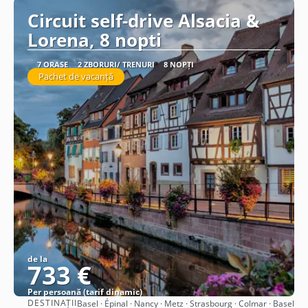
Circuit self-drive Alsacia &
Lorena, 8 nopti
7 ORAȘE
2 ZBORURI/ TRENURI
8 NOPȚI
Pachet de vacanță
de la
733 €
Per persoană (tarif dinamic)
DESTINAȚII
Basel · Épinal · Nancy · Metz · Strasbourg · Colmar · Basel