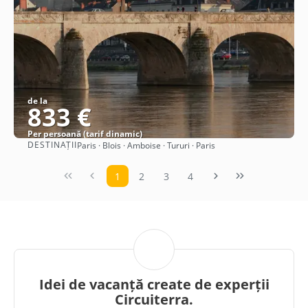
de la
833 €
Per persoană (tarif dinamic)
DESTINAȚII
Paris · Blois · Amboise · Tururi · Paris
Vezi detalii
1
2
3
4
Idei de vacanță create de experții
Circuiterra.