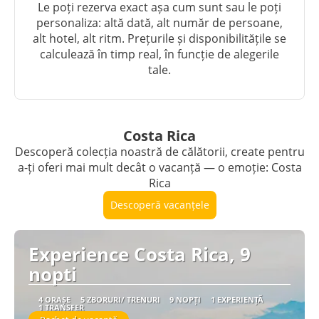
Le poți rezerva exact așa cum sunt sau le poți
personaliza: altă dată, alt număr de persoane,
alt hotel, alt ritm. Prețurile și disponibilitățile se
calculează în timp real, în funcție de alegerile
tale.
Costa Rica
Descoperă colecția noastră de călătorii, create pentru
a-ți oferi mai mult decât o vacanță — o emoție: Costa
Rica
Descoperă vacanțele
Experience Costa Rica, 9
nopti
4 ORAȘE
5 ZBORURI/ TRENURI
9 NOPȚI
1 EXPERIENȚĂ
1 TRANSFER