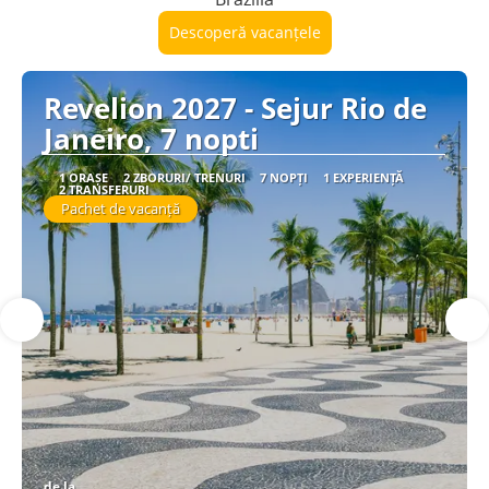
Descoperă vacanțele
Revelion 2027 - Sejur Rio de
Janeiro, 7 nopti
1 ORAȘE
2 ZBORURI/ TRENURI
7 NOPȚI
1 EXPERIENȚĂ
2 TRANSFERURI
Pachet de vacanță
de la