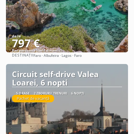
de la
797 €
Per persoană (tarif dinamic)
DESTINAȚII
Faro · Albufeira · Lagos · Faro
Vezi detalii
Circuit self-drive Valea
Loarei, 6 nopti
5 ORAȘE
2 ZBORURI/ TRENURI
6 NOPȚI
Pachet de vacanță