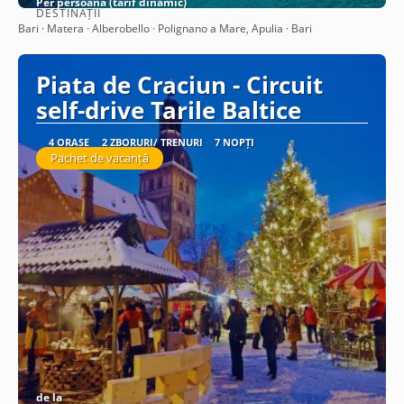
Per persoană (tarif dinamic)
DESTINAȚII
Vezi detalii
Bari · Matera · Alberobello · Polignano a Mare, Apulia · Bari
Piata de Craciun - Circuit
self-drive Tarile Baltice
4 ORAȘE
2 ZBORURI/ TRENURI
7 NOPȚI
Pachet de vacanță
de la