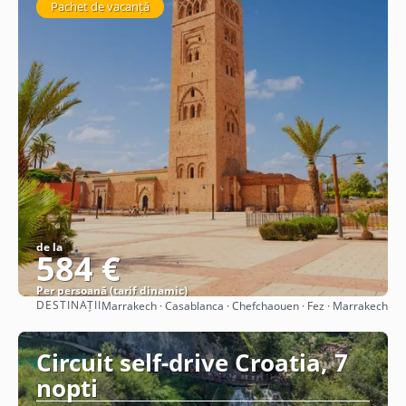
Pachet de vacanță
de la
584 €
Per persoană (tarif dinamic)
DESTINAȚII
Marrakech · Casablanca · Chefchaouen · Fez · Marrakech
Vezi detalii
Circuit self-drive Croatia, 7
nopti