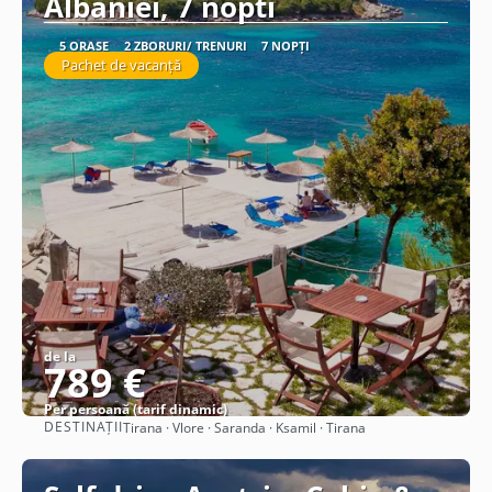
Albaniei, 7 nopti
5 ORAȘE
2 ZBORURI/ TRENURI
7 NOPȚI
Pachet de vacanță
de la
789 €
Per persoană (tarif dinamic)
DESTINAȚII
Tirana · Vlore · Saranda · Ksamil · Tirana
Vezi detalii