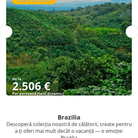
Pachet de vacanță
de la
2.506 €
Per persoană (tarif dinamic)
Vezi detalii
Brazilia
Descoperă colecția noastră de călătorii, create pentru
a-ți oferi mai mult decât o vacanță — o emoție:
Brazilia