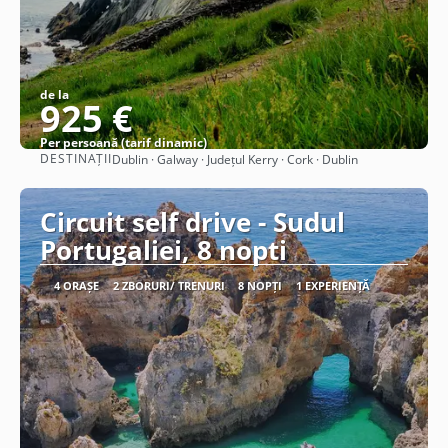
de la
925 €
Per persoană (tarif dinamic)
DESTINAȚII
Dublin · Galway · Județul Kerry · Cork · Dublin
Vezi detalii
Circuit self drive - Sudul
Portugaliei, 8 nopti
4 ORAȘE
2 ZBORURI/ TRENURI
8 NOPȚI
1 EXPERIENȚĂ