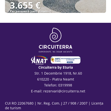
3.655 €
Per persoană (tarif dinamic)
Vezi detalii
Circuiterra by Eturia
Str. 1 Decembrie 1918, Nr.60
610220 - Piatra Neamt
Telefon: 0319998
E-mail:
rezervari@circuiterra.net
CUI RO 22067680 | Nr. Reg. Com. J 27 / 908 / 2007 | Licența
de turism