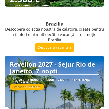
Per persoană (tarif dinamic)
Vezi detalii
Brazilia
Descoperă colecția noastră de călătorii, create pentru
a-ți oferi mai mult decât o vacanță — o emoție:
Brazilia
Descoperă vacanțele
Revelion 2027 - Sejur Rio de
Janeiro, 7 nopti
1 ORAȘE
2 ZBORURI/ TRENURI
7 NOPȚI
1 EXPERIENȚĂ
2 TRANSFERURI
Pachet de vacanță