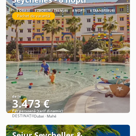
2 ORAȘE
3 ZBORURI/ TRENURI
8 NOPȚI
4 TRANSFERURI
Pachet de vacanță
de la
3.473 €
Per persoană (tarif dinamic)
DESTINAȚII
Dubai · Mahé
Vezi detalii
Sejur Seychelles &