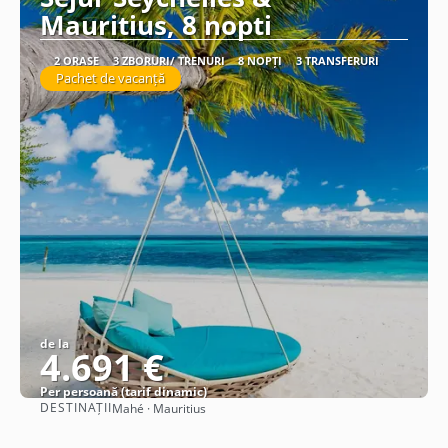
Mauritius, 8 nopti
2 ORAȘE
3 ZBORURI/ TRENURI
8 NOPȚI
3 TRANSFERURI
Pachet de vacanță
de la
4.691 €
Per persoană (tarif dinamic)
DESTINAȚII
Mahé · Mauritius
Vezi detalii