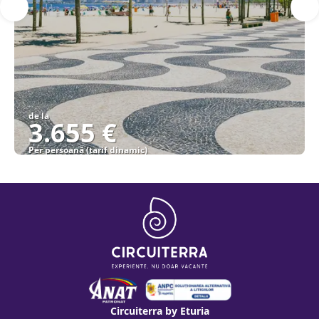
de la
3.655 €
Per persoană (tarif dinamic)
Vezi detalii
Circuiterra by Eturia