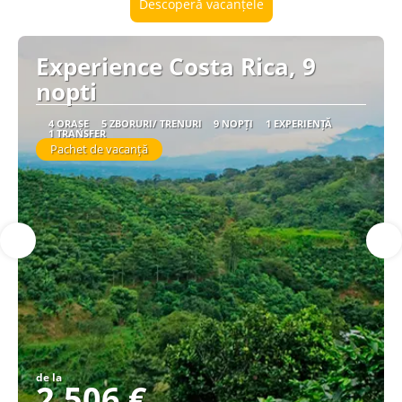
Descoperă vacanțele
Experience Costa Rica, 9
nopti
4 ORAȘE
5 ZBORURI/ TRENURI
9 NOPȚI
1 EXPERIENȚĂ
1 TRANSFER
Pachet de vacanță
de la
2.506 €