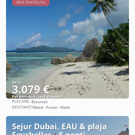
Best Deal Eturia
de la
3.079 €
Per persoană (tarif dinamic)
PLECARE::
București
Vezi detalii
DESTINAȚII
Mahé · Praslin · Mahé
Sejur Dubai, EAU & plaja
Seychelles - 8 nopti