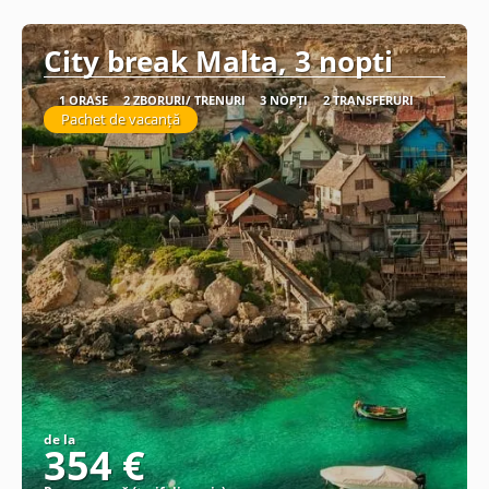
Vezi detalii
City break Malta, 3 nopti
1 ORAȘE
2 ZBORURI/ TRENURI
3 NOPȚI
2 TRANSFERURI
Pachet de vacanță
de la
354 €