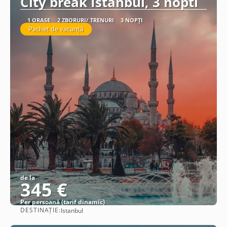
City break Istanbul, 3 nopti
1 ORAȘE
2 ZBORURI/ TRENURI
3 NOPȚI
Pachet de vacanță
de la
345 €
Per persoană (tarif dinamic)
DESTINAȚIE:
Istanbul
Vezi detalii