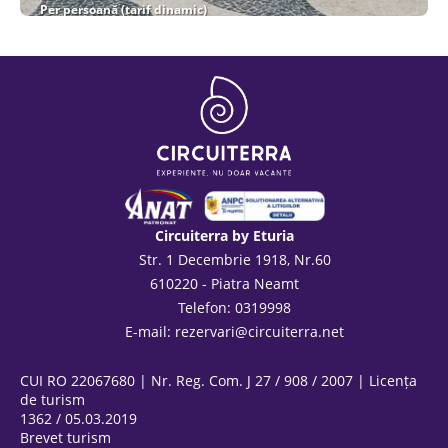
Per persoană (tarif dinamic)
Vezi detalii
Circuiterra by Eturia
Str. 1 Decembrie 1918, Nr.60
610220 - Piatra Neamt
Telefon: 0319998
E-mail:
rezervari@circuiterra.net
CUI RO 22067680 | Nr. Reg. Com. J 27 / 908 / 2007 | Licența
de turism
1362 / 05.03.2019
Brevet turism