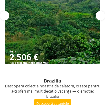
de la
2.506 €
Per persoană (tarif dinamic)
Vezi detalii
Brazilia
Descoperă colecția noastră de călătorii, create pentru
a-ți oferi mai mult decât o vacanță — o emoție:
Brazilia
Descoperă vacanțele