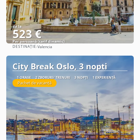
de la
523 €
Per persoană (tarif dinamic)
DESTINAȚIE:
Valencia
Vezi detalii
City Break Oslo, 3 nopti
1 ORAȘE
2 ZBORURI/ TRENURI
3 NOPȚI
1 EXPERIENȚĂ
Pachet de vacanță