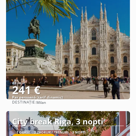
de la
241 €
Per persoană (tarif dinamic)
DESTINAȚIE:
Milan
Vezi detalii
City break Riga, 3 nopti
1 ORAȘE
2 ZBORURI/ TRENURI
3 NOPȚI