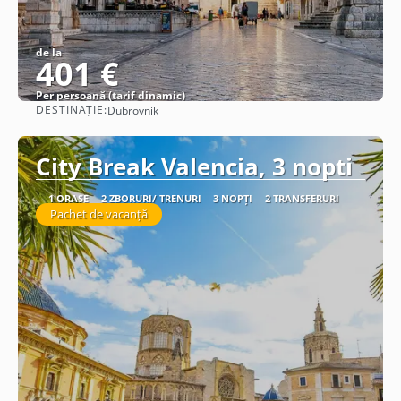
de la
401 €
Per persoană (tarif dinamic)
DESTINAȚIE:
Dubrovnik
Vezi detalii
City Break Valencia, 3 nopti
1 ORAȘE
2 ZBORURI/ TRENURI
3 NOPȚI
2 TRANSFERURI
Pachet de vacanță