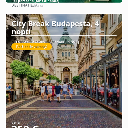
Per persoană (tarif dinamic)
DESTINAȚIE:
Malta
Vezi detalii
City Break Budapesta, 4
nopti
1 ORAȘE
2 ZBORURI/ TRENURI
4 NOPȚI
Pachet de vacanță
de la