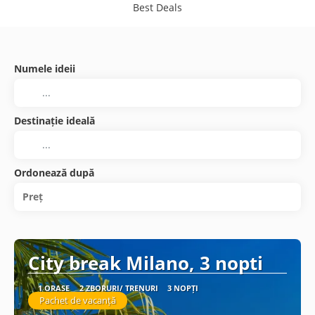
Best Deals
Numele ideii
Destinație ideală
Ordonează după
Preț
City break Milano, 3 nopti
1 ORAȘE
2 ZBORURI/ TRENURI
3 NOPȚI
Pachet de vacanță