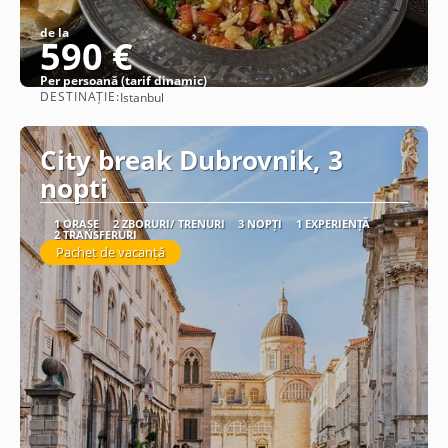
de la
590 €
Per persoană (tarif dinamic)
DESTINAȚIE:
Istanbul
Vezi detalii
City break Dubrovnik, 3
nopti
1 ORAȘE
2 ZBORURI/ TRENURI
3 NOPȚI
1 EXPERIENȚĂ
2 TRANSFERURI
Pachet de vacanță