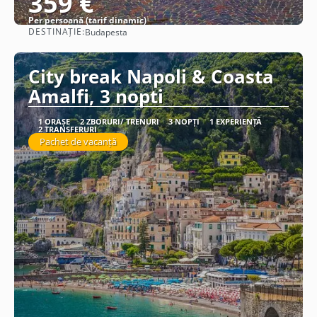
359 €
Per persoană (tarif dinamic)
DESTINAȚIE:
Budapesta
Vezi detalii
City break Napoli & Coasta
Amalfi, 3 nopti
1 ORAȘE
2 ZBORURI/ TRENURI
3 NOPȚI
1 EXPERIENȚĂ
2 TRANSFERURI
Pachet de vacanță