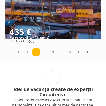
de la
435 €
Per persoană (tarif dinamic)
DESTINAȚIE:
Oslo
Vezi detalii
1
2
3
4
5
Idei de vacanță create de experții
Circuiterra.
Le poți rezerva exact așa cum sunt sau le poți
personaliza: altă dată, alt număr de persoane,