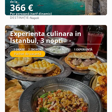
de la
366 €
Per persoană (tarif dinamic)
DESTINAȚIE:
Napoli
Vezi detalii
Experienta culinara in
Istanbul, 3 nopti
1 ORAȘE
2 ZBORURI/ TRENURI
3 NOPȚI
1 EXPERIENȚĂ
Pachet de vacanță