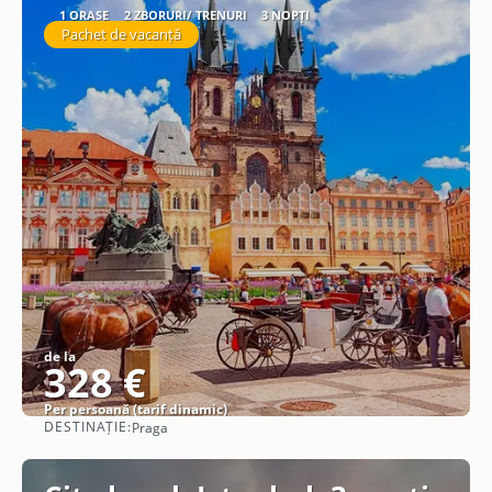
1 ORAȘE
2 ZBORURI/ TRENURI
3 NOPȚI
Pachet de vacanță
de la
328 €
Per persoană (tarif dinamic)
DESTINAȚIE:
Praga
Vezi detalii