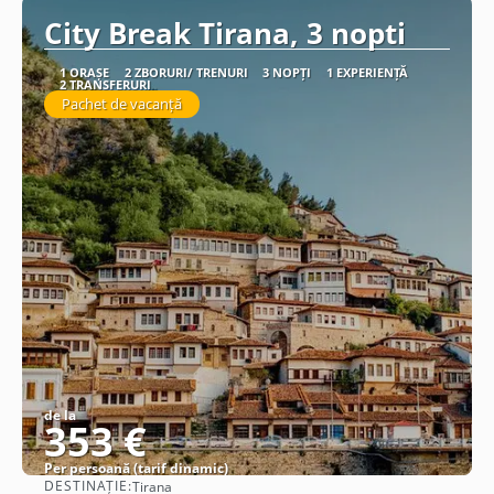
City Break Tirana, 3 nopti
1 ORAȘE
2 ZBORURI/ TRENURI
3 NOPȚI
1 EXPERIENȚĂ
2 TRANSFERURI
Pachet de vacanță
de la
353 €
Per persoană (tarif dinamic)
DESTINAȚIE:
Tirana