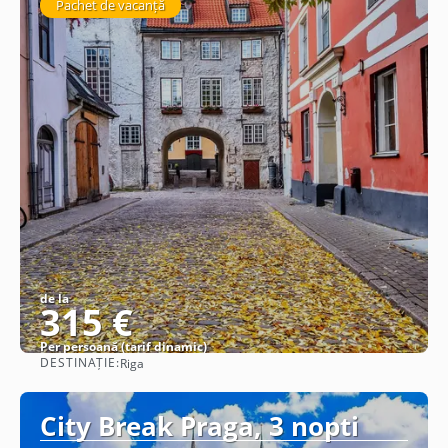
Pachet de vacanță
de la
315 €
Per persoană (tarif dinamic)
DESTINAȚIE:
Riga
Vezi detalii
City Break Praga, 3 nopti