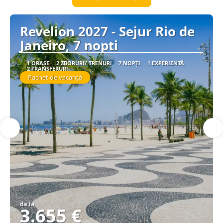
Revelion 2027 - Sejur Rio de
Janeiro, 7 nopti
1 ORAȘE
2 ZBORURI/ TRENURI
7 NOPȚI
1 EXPERIENȚĂ
2 TRANSFERURI
Pachet de vacanță
de la
3.655 €