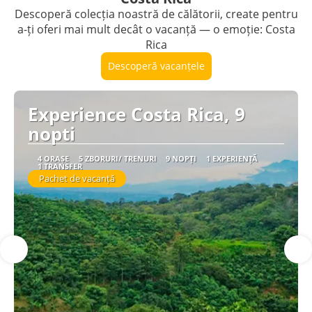
Descoperă colecția noastră de călătorii, create pentru
a-ți oferi mai mult decât o vacanță — o emoție: Costa
Rica
Descoperă vacanțele
Experience Costa Rica, 9
nopti
4 ORAȘE
5 ZBORURI/ TRENURI
9 NOPȚI
1 EXPERIENȚĂ
1 TRANSFER
Pachet de vacanță