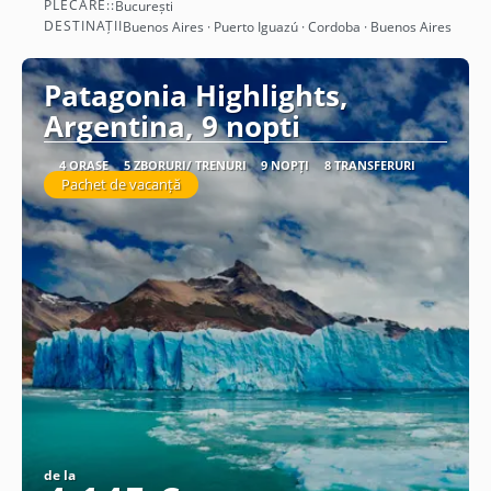
PLECARE::
București
Vezi detalii
DESTINAȚII
Buenos Aires · Puerto Iguazú · Cordoba · Buenos Aires
Patagonia Highlights,
Argentina, 9 nopti
4 ORAȘE
5 ZBORURI/ TRENURI
9 NOPȚI
8 TRANSFERURI
Pachet de vacanță
de la