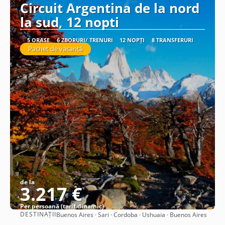
Circuit Argentina de la nord
la sud, 12 nopti
5 ORAȘE
6 ZBORURI/ TRENURI
12 NOPȚI
8 TRANSFERURI
Pachet de vacanță
de la
3.217 €
Per persoană (tarif dinamic)
DESTINAȚII
Buenos Aires · Sari · Cordoba · Ushuaia · Buenos Aires
Vezi detalii