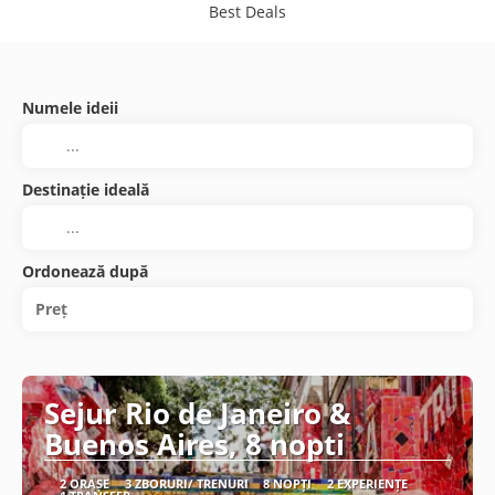
Best Deals
Numele ideii
Destinație ideală
Ordonează după
Preț
Sejur Rio de Janeiro &
Buenos Aires, 8 nopti
2 ORAȘE
3 ZBORURI/ TRENURI
8 NOPȚI
2 EXPERIENȚE