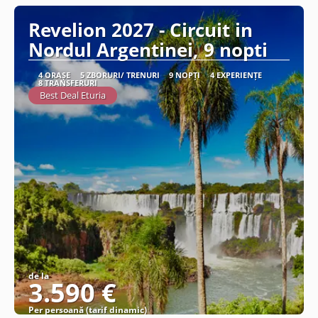
Revelion 2027 - Circuit in
Nordul Argentinei, 9 nopti
4 ORAȘE
5 ZBORURI/ TRENURI
9 NOPȚI
4 EXPERIENȚE
8 TRANSFERURI
Best Deal Eturia
de la
3.590 €
Per persoană (tarif dinamic)