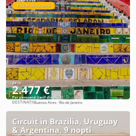
1 TRANSFER
Pachet de vacanță
de la
2.477 €
Per persoană (tarif dinamic)
DESTINAȚII
Buenos Aires · Rio de Janeiro
Vezi detalii
Circuit in Brazilia, Uruguay
& Argentina, 9 nopti