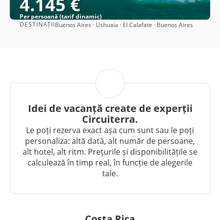
4.145 €
Per persoană (tarif dinamic)
DESTINAȚII
Buenos Aires · Ushuaia · El Calafate · Buenos Aires
Vezi detalii
Idei de vacanță create de experții
Circuiterra.
Le poți rezerva exact așa cum sunt sau le poți
personaliza: altă dată, alt număr de persoane,
alt hotel, alt ritm. Prețurile și disponibilitățile se
calculează în timp real, în funcție de alegerile
tale.
Costa Rica