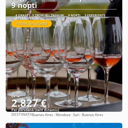
9 nopti
4 ORAȘE
5 ZBORURI/ TRENURI
9 NOPȚI
3 EXPERIENȚE
8 TRANSFERURI
Pachet de vacanță
de la
2.827 €
Per persoană (tarif dinamic)
DESTINAȚII
Buenos Aires · Mendoza · Sari · Buenos Aires
Vezi detalii