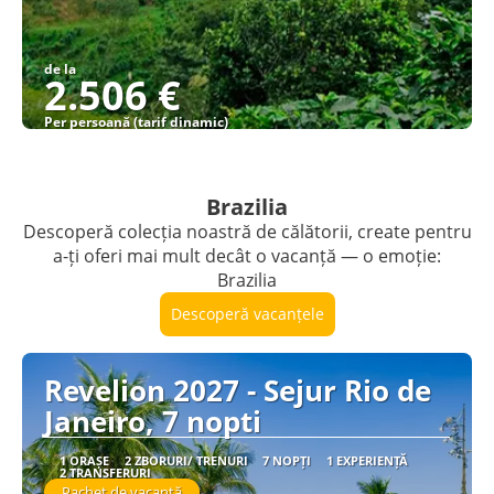
de la
2.506 €
Per persoană (tarif dinamic)
Vezi detalii
Brazilia
Descoperă colecția noastră de călătorii, create pentru
a-ți oferi mai mult decât o vacanță — o emoție:
Brazilia
Descoperă vacanțele
Revelion 2027 - Sejur Rio de
Janeiro, 7 nopti
1 ORAȘE
2 ZBORURI/ TRENURI
7 NOPȚI
1 EXPERIENȚĂ
2 TRANSFERURI
Pachet de vacanță