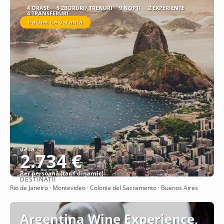
4 ORAȘE
5 ZBORURI/ TRENURI
9 NOPȚI
2 EXPERIENȚE
4 TRANSFERURI
Pachet de vacanță
de la
2.734 €
Per persoană (tarif dinamic)
DESTINAȚII
Vezi detalii
Rio de Janeiro · Montevideo · Colonia del Sacramento · Buenos Aires
Argentina Wine Experience,