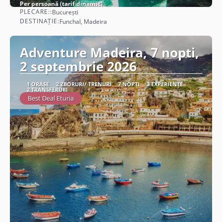
Per persoană (tarif dinamic)
PLECARE::
București
Vezi detalii
DESTINAȚIE:
Funchal, Madeira
Adventure Madeira, 7 nopti,
2 septembrie 2026
1 ORAȘE
2 ZBORURI/ TRENURI
7 NOPȚI
3 EXPERIENȚE
2 TRANSFERURI
Best Deal Eturia