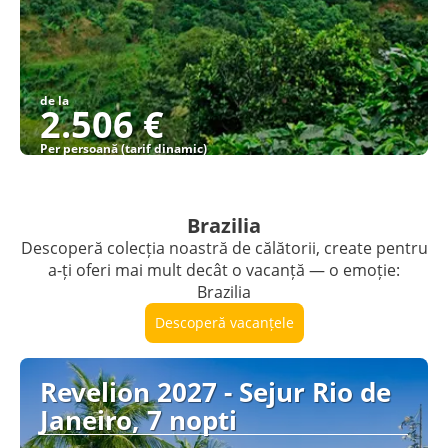
de la
2.506 €
Per persoană (tarif dinamic)
Vezi detalii
Brazilia
Descoperă colecția noastră de călătorii, create pentru
a-ți oferi mai mult decât o vacanță — o emoție:
Brazilia
Descoperă vacanțele
Revelion 2027 - Sejur Rio de
Janeiro, 7 nopti