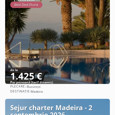
2 TRANSFERURI
Best Deal Eturia
de la
1.425 €
Per persoană (tarif dinamic)
PLECARE::
București
Vezi detalii
DESTINAȚIE:
Madeira
Sejur charter Madeira - 2
septembrie 2026