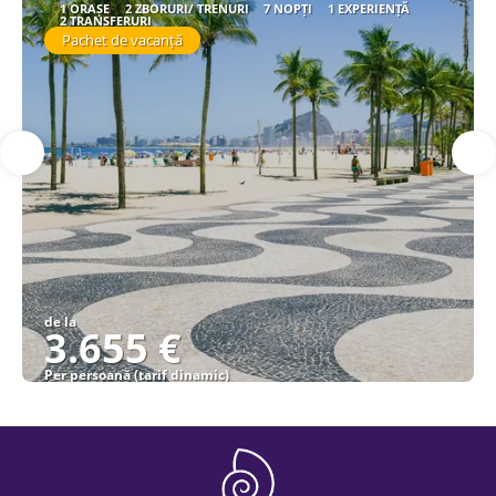
1 ORAȘE
2 ZBORURI/ TRENURI
7 NOPȚI
1 EXPERIENȚĂ
2 TRANSFERURI
Pachet de vacanță
de la
3.655 €
Per persoană (tarif dinamic)
Vezi detalii