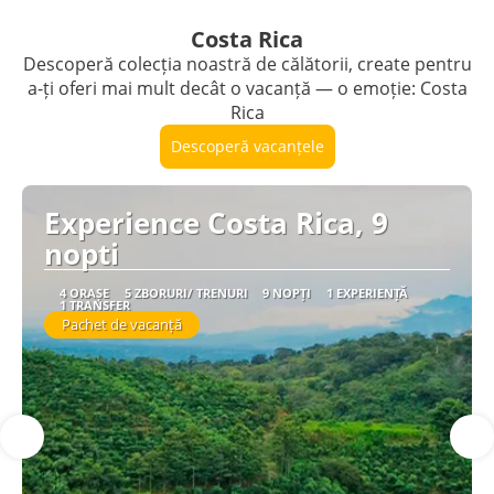
Costa Rica
Descoperă colecția noastră de călătorii, create pentru
a-ți oferi mai mult decât o vacanță — o emoție: Costa
Rica
Descoperă vacanțele
Experience Costa Rica, 9
nopti
4 ORAȘE
5 ZBORURI/ TRENURI
9 NOPȚI
1 EXPERIENȚĂ
1 TRANSFER
Pachet de vacanță