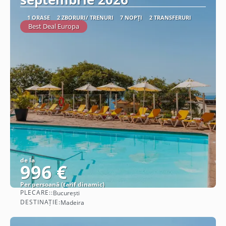
1 ORAȘE
2 ZBORURI/ TRENURI
7 NOPȚI
2 TRANSFERURI
Best Deal Europa
de la
996 €
Per persoană (tarif dinamic)
PLECARE::
București
Vezi detalii
DESTINAȚIE:
Madeira