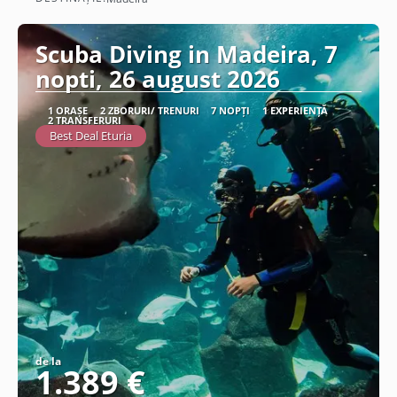
Scuba Diving in Madeira, 7
nopti, 26 august 2026
1 ORAȘE
2 ZBORURI/ TRENURI
7 NOPȚI
1 EXPERIENȚĂ
2 TRANSFERURI
Best Deal Eturia
de la
1.389 €