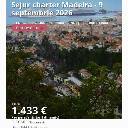
Sejur charter Madeira - 9
septembrie 2026
1 ORAȘE
2 ZBORURI/ TRENURI
7 NOPȚI
2 TRANSFERURI
Best Deal Eturia
de la
1.433 €
Per persoană (tarif dinamic)
PLECARE::
București
Vezi detalii
DESTINAȚIE:
Madeira