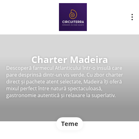
Charter Madeira
Descoperă farmecul Atlanticului într-o insulă care
pare desprinsă dintr-un vis verde. Cu zbor charter
direct și pachete atent selectate, Madeira îți oferă
mixul perfect între natură spectaculoasă,
gastronomie autentică și relaxare la superlativ.
Teme