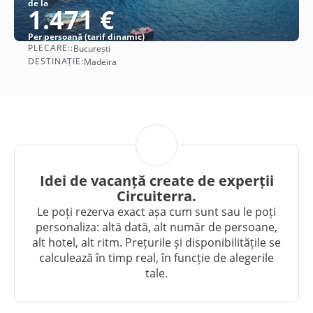
de la
1.471 €
Per persoană (tarif dinamic)
PLECARE::
București
Vezi detalii
DESTINAȚIE:
Madeira
Idei de vacanță create de experții
Circuiterra.
Le poți rezerva exact așa cum sunt sau le poți
personaliza: altă dată, alt număr de persoane,
alt hotel, alt ritm. Prețurile și disponibilitățile se
calculează în timp real, în funcție de alegerile
tale.