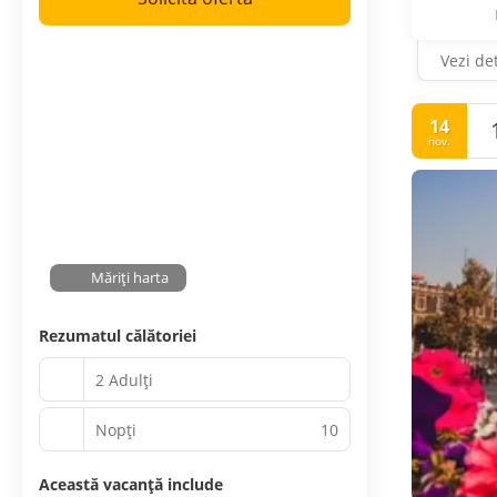
Vezi det
14
nov.
Măriți harta
Rezumatul călătoriei
2 Adulți
Nopţi
10
Această vacanță include