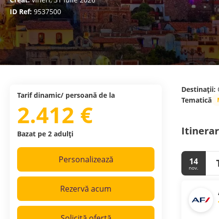
ID Ref:
9537500
Destinații:
Tarif dinamic/ persoană de la
Tematică
2.412 €
Itinerar
Bazat pe 2 adulți
Personalizează
14
nov.
Rezervă acum
Solicită ofertă