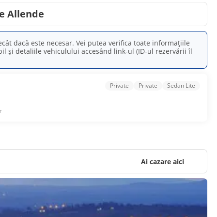
de Allende
decât dacă este necesar. Vei putea verifica toate informațiile
și detaliile vehiculului accesând link-ul (ID-ul rezervării îl
Private
Private
Sedan Lite
r
Ai cazare aici