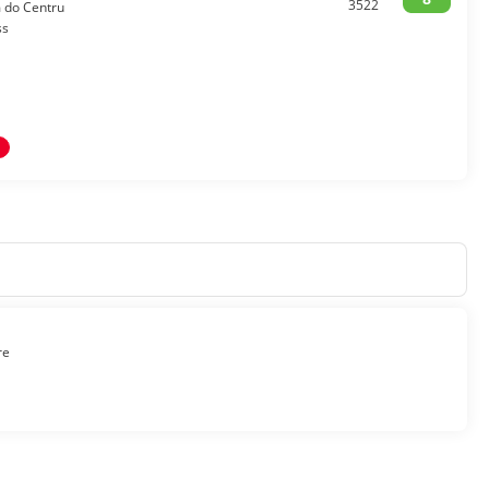
3522
m do Centru
ss
re