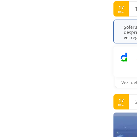
17
nov.
Șoferu
despre
vei re
Vezi det
17
nov.