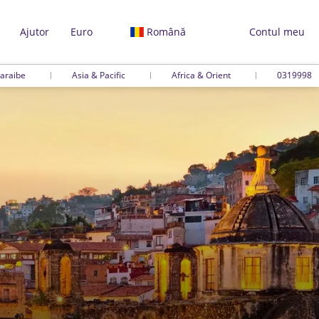
Ajutor
Euro
Română
Contul meu
araibe
Asia & Pacific
Africa & Orient
0319998