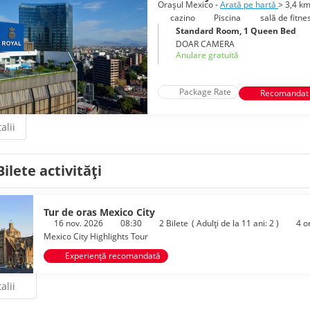
Orașul Mexico -
Arată pe hartă
> 3,4 k
cazino
Piscina
sală de fitne
Standard Room, 1 Queen Bed
DOAR CAMERA
Anulare gratuită
Package Rate
Recomandat
alii
Bilete activități
Tur de oras Mexico City
16 nov. 2026
08:30
2 Bilete
(
Adulți de la 11 ani: 2
)
4 o
Mexico City Highlights Tour
Experiență recomandată
alii