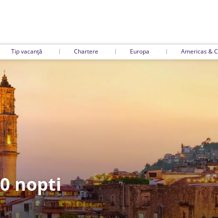
Tip vacanță
Chartere
Europa
Americas & C
10 nopti