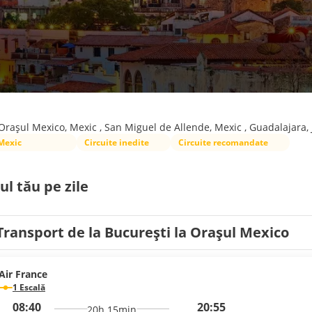
Orașul Mexico, Mexic , San Miguel de Allende, Mexic , Guadalajara, J
Mexic
Circuite inedite
Circuite recomandate
ul tău pe zile
Transport de la București la Orașul Mexico
Air France
1 Escală
08:40
20:55
20h 15min