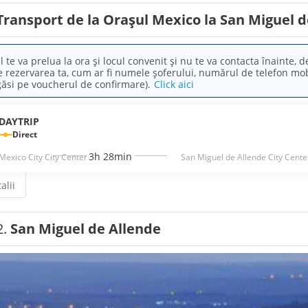
Transport de la Orașul Mexico la San Miguel 
l te va prelua la ora și locul convenit și nu te va contacta înainte, 
 rezervarea ta, cum ar fi numele șoferului, numărul de telefon mobil 
găsi pe voucherul de confirmare).
Click aici
DAYTRIP
Direct
3h 28min
Mexico City City Center
San Miguel de Allende City Cente
alii
2.
San Miguel de Allende