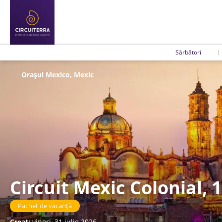
Sărbători
Orașul Mexico, Mexic
Circuit Mexic Colonial, 
Pachet de vacanță
Creat:
vineri, 31 iulie 2026