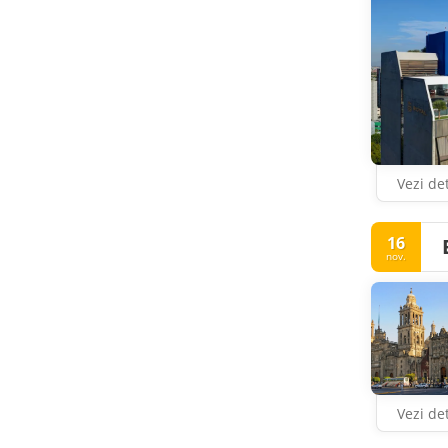
Vezi det
16
nov.
Vezi det