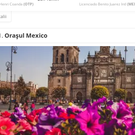
Henri Coanda
(OTP)
Licenciado Benito Juarez Intl
(ME
alii
1.
Orașul Mexico