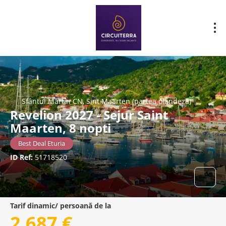
Sfântul Martin CN, Sint Maarten (partea olandeză)
Revelion 2027 - Sejur Saint
Maarten, 8 nopti
Best Deal Eturia
ID Ref:
51718520
Tarif dinamic/ persoană de la
2.687 €