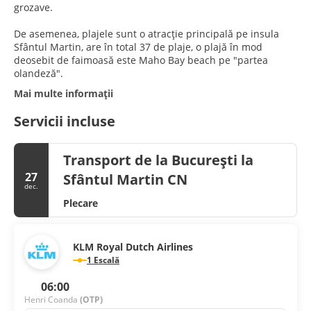
grozave.
De asemenea, plajele sunt o atracție principală pe insula
Sfântul Martin, are în total 37 de plaje, o plajă în mod
deosebit de faimoasă este Maho Bay beach pe "partea
olandeză".
Mai multe informații
Servicii incluse
Transport de la București la
27
Sfântul Martin CN
dec.
Plecare
KLM Royal Dutch Airlines
1 Escală
06:00
Henri Coanda
(OTP)