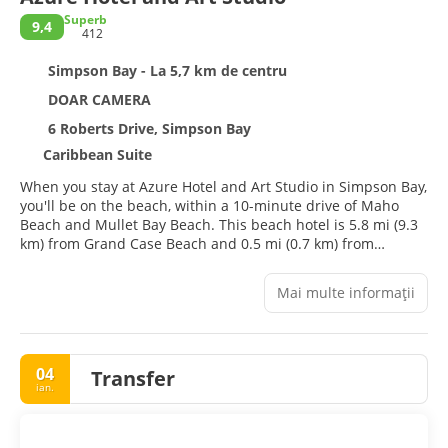
Superb
9,4
412
Simpson Bay - La 5,7 km de centru
DOAR CAMERA
6 Roberts Drive, Simpson Bay
Caribbean Suite
When you stay at Azure Hotel and Art Studio in Simpson Bay,
you'll be on the beach, within a 10-minute drive of Maho
Beach and Mullet Bay Beach. This beach hotel is 5.8 mi (9.3
km) from Grand Case Beach and 0.5 mi (0.7 km) from
Simpson Bay Beach.
Mai multe informații
Relax at the full-service spa, where you can enjoy massages.
Additional amenities at this hotel include concierge services,
shopping on site, and barbecue grills.
04
Transfer
Make yourself at home in one of the 8 air-conditioned rooms
ian.
featuring refrigerators and microwaves. Satellite television
is provided for your entertainment. Bathrooms have
showers and complimentary toiletries. Conveniences