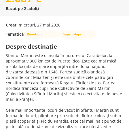
Bazat pe 2 adulți
Creat:
miercuri, 27 mai 2026
Tematică
Revelion
Sejur plajă
Despre destinație
Sfântul Martin este o insulă în nord-estul Caraibelor, la
aproximativ 300 km est de Puerto Rico. Este cea mai mică
insulă locuită de mare împărțită între două națiuni,
divizarea datează din 1648. Partea sudică olandeză
cuprinde Sint Maarten și este una dintre cele patru țări
constituente care formează Regatul Țărilor de Jos. Partea
nordică franceză cuprinde Collectivité de Saint-Martin
(Colectivitatea Sfântul Martin) și este o colectivitate de peste
mări a Franței.
Cele mai importante locuri de văzut în Sfântul Martin sunt
ferma de fluturi, plimbare prin sute de fluturi colorați sub o
plasă acoperită și Pic du Paradis, este cel mai înalt punct de
pe insulă cu două zone de vizualizare care oferă vederi