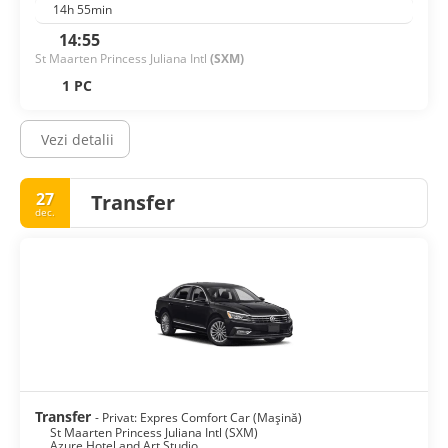
14h 55min
14:55
St Maarten Princess Juliana Intl
(SXM)
1 PC
Vezi detalii
27
Transfer
dec.
Transfer
- Privat: Expres Comfort Car (Mașină)
St Maarten Princess Juliana Intl (SXM)
Azure Hotel and Art Studio