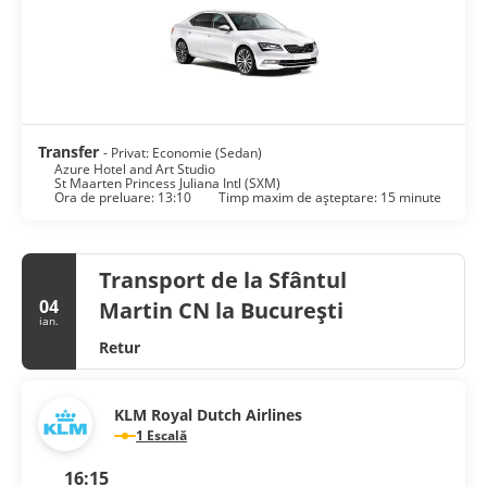
include safes and complimentary newspapers, as well as
phones with free international calls.
Featured amenities include a computer station and luggage
storage. Limited parking is available onsite.
Transfer
- Privat: Economie (Sedan)
Azure Hotel and Art Studio
St Maarten Princess Juliana Intl (SXM)
Ora de preluare: 13:10
Timp maxim de așteptare: 15 minute
Transport de la Sfântul
04
Martin CN la București
ian.
Retur
KLM Royal Dutch Airlines
1 Escală
16:15