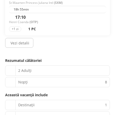
St Maarten Princess Juliana Intl
(SXM)
18h 55min
17:10
Henri Coanda
(OTP)
1 PC
+1 zi
Vezi detalii
Rezumatul călătoriei
2 Adulți
Nopţi
8
Această vacanță include
Destinații
1