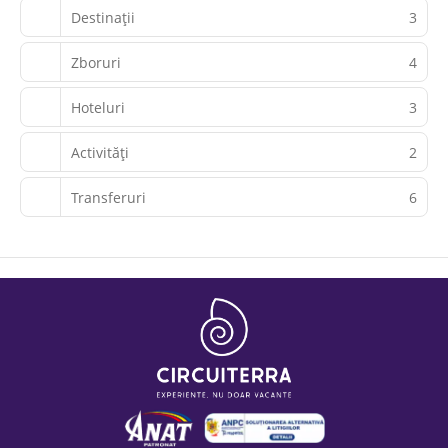
Destinații
3
Zboruri
4
Hoteluri
3
Activităţi
2
Transferuri
6