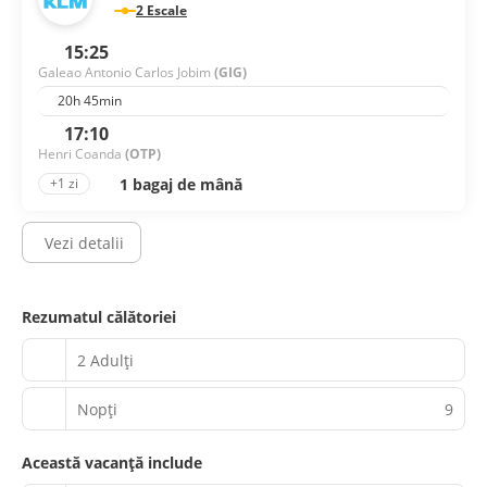
2 Escale
15:25
Galeao Antonio Carlos Jobim
(GIG)
20h 45min
17:10
Henri Coanda
(OTP)
1 bagaj de mână
+1 zi
Vezi detalii
Rezumatul călătoriei
2 Adulți
Nopţi
9
Această vacanță include