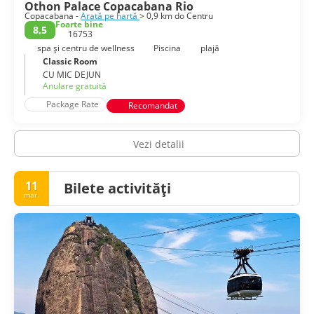
Othon Palace Copacabana Rio
Copacabana -
Arată pe hartă
> 0,9 km do Centru
Foarte bine
8,5
16753
spa și centru de wellness
Piscina
plajă
Classic Room
CU MIC DEJUN
Anulare gratuită
Package Rate
Recomandat
Vezi detalii
11
Bilete activități
mar.