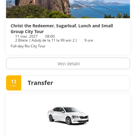
Christ the Redeemer, Sugarloaf, Lunch and Small
Group City Tour
11 mar. 2027
08:00
2 Bilete
(
Adulţi de la 11 la 99 ani: 2
)
9 ore
Full-day Rio City Tour
Vezi detalii
13
Transfer
mar.