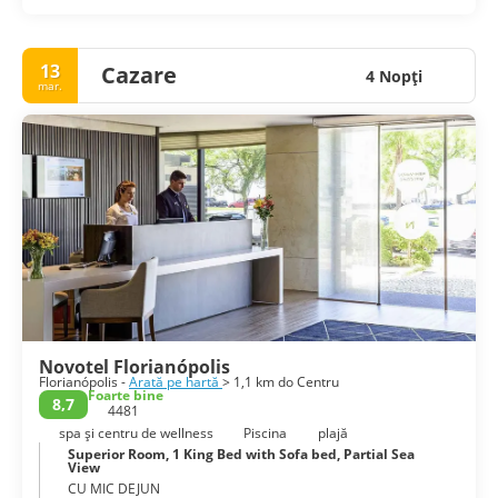
Florianopolis a devenit una dintre principalele destinații
turistice din Brazilia.
13
Cazare
4 Nopţi
mar.
Novotel Florianópolis
Florianópolis -
Arată pe hartă
> 1,1 km do Centru
Foarte bine
8,7
4481
spa și centru de wellness
Piscina
plajă
Superior Room, 1 King Bed with Sofa bed, Partial Sea
View
CU MIC DEJUN