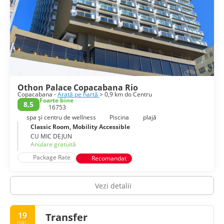
Othon Palace Copacabana Rio
Copacabana -
Arată pe hartă
> 0,9 km do Centru
Foarte bine
8,5
16753
spa și centru de wellness
Piscina
plajă
Classic Room, Mobility Accessible
CU MIC DEJUN
Anulare gratuită
Package Rate
Recomandat
Vezi detalii
19
Transfer
mar.