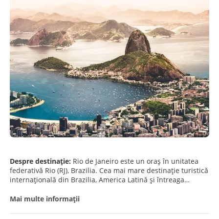
Despre destinație:
Rio de Janeiro este un oraș în unitatea
federativă Rio (RJ), Brazilia. Cea mai mare destinație turistică
internațională din Brazilia, America Latină și întreaga
emisferă sudică, capitala Rio de Janeiro este cel mai
cunoscut oraș brazilian din străinătate, funcționând ca o
Mai multe informații
"oglindă", sau "portret" la nivel național, fie pozitiv, fie
negativ. Este a doua metropolă ca mărime din Brazilia, după