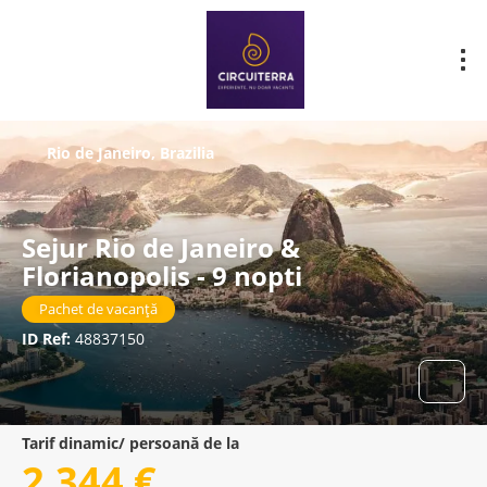
Rio de Janeiro, Brazilia
Sejur Rio de Janeiro &
Florianopolis - 9 nopti
Pachet de vacanță
ID Ref:
48837150
Tarif dinamic/ persoană de la
2.344 €