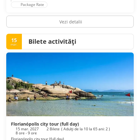
Package Rate
Vezi detalii
15
Bilete activități
mar.
Florianópolis city tour (full day)
15 mar. 2027
2 Bilete
(
Adulţi de la 10 la 65 ani: 2
)
8 ore - 9 ore
Florianópolis city tour (full day)