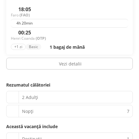
18:05
Faro
(FAO)
4h 20min
00:25
Henri Coanda
(OTP)
1 bagaj de mână
+1 zi
Basic
Vezi detalii
Rezumatul călătoriei
2 Adulți
Nopţi
7
Această vacanță include
Destinații
1