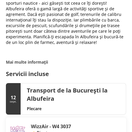
sporturi nautice - aici găsești tot ceea ce îți dorești!
Albufeira oferă o gamă largă de activități sportive și de
agrement. Dacă ești pasionat de golf, terenurile de calibru
internațional îți stau la dispoziție. Iar plimbările cu barca,
excursiile de pescuit, scufundările și drumețiile pe trasee
pitorești sunt doar câteva dintre aventurile pe care le poți
experimenta. Planifică-ți escapada în Albufeira și bucură-te
de un loc plin de farmec, aventură și relaxare!
Mai multe informații
Servicii incluse
Transport de la București la
12
Albufeira
sept.
Plecare
WizzAir - W4 3037