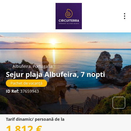
Albufeira, Portugalia
Sejur plaja Albufeira, 7 nopti
Pachet de vacanță
ID Ref:
37659943
Tarif dinamic/ persoană de la
1.812 €