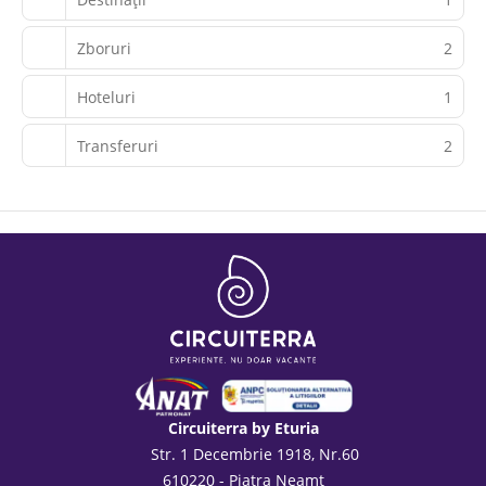
Zboruri
2
Hoteluri
1
Transferuri
2
Circuiterra by Eturia
Str. 1 Decembrie 1918, Nr.60
610220 - Piatra Neamt