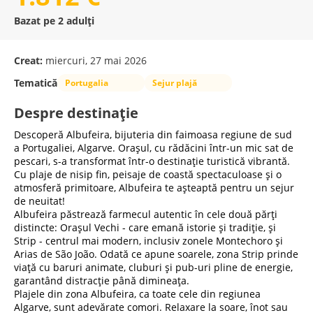
Bazat pe 2 adulți
Creat:
miercuri, 27 mai 2026
Tematică
Portugalia
Sejur plajă
Despre destinație
Descoperă Albufeira, bijuteria din faimoasa regiune de sud
a Portugaliei, Algarve. Orașul, cu rădăcini într-un mic sat de
pescari, s-a transformat într-o destinație turistică vibrantă.
Cu plaje de nisip fin, peisaje de coastă spectaculoase și o
atmosferă primitoare, Albufeira te așteaptă pentru un sejur
de neuitat!
Albufeira păstrează farmecul autentic în cele două părți
distincte: Orașul Vechi - care emană istorie și tradiție, și
Strip - centrul mai modern, inclusiv zonele Montechoro și
Arias de São João. Odată ce apune soarele, zona Strip prinde
viață cu baruri animate, cluburi și pub-uri pline de energie,
garantând distracție până dimineața.
Plajele din zona Albufeira, ca toate cele din regiunea
Algarve, sunt adevărate comori. Relaxare la soare, înot sau