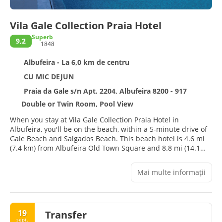
Vila Gale Collection Praia Hotel
Superb
9,2
1848
Albufeira - La 6,0 km de centru
CU MIC DEJUN
Praia da Gale s/n Apt. 2204, Albufeira 8200 - 917
Double or Twin Room, Pool View
When you stay at Vila Gale Collection Praia Hotel in
Albufeira, you'll be on the beach, within a 5-minute drive of
Gale Beach and Salgados Beach. This beach hotel is 4.6 mi
(7.4 km) from Albufeira Old Town Square and 8.8 mi (14.1
km) from Falesia Beach.
Mai multe informații
Pamper yourself with a visit to the spa, which offers
massages, body treatments, and facials. You're sure to
appreciate the recreational amenities, including outdoor
tennis courts, a health club, and an outdoor pool. Additional
19
Transfer
features at this hotel include complimentary wireless
sept.