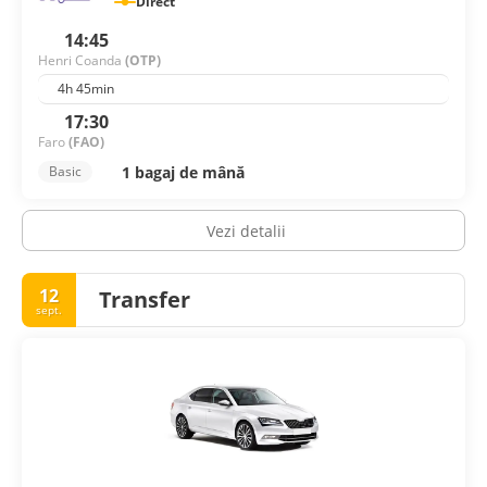
Direct
14:45
Henri Coanda
(OTP)
4h 45min
17:30
Faro
(FAO)
1 bagaj de mână
Basic
Vezi detalii
12
Transfer
sept.