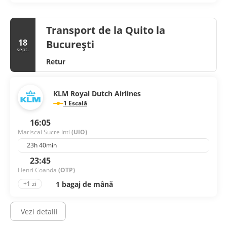
Transport de la Quito la
18
București
sept.
Retur
KLM Royal Dutch Airlines
1 Escală
16:05
Mariscal Sucre Intl
(UIO)
23h 40min
23:45
Henri Coanda
(OTP)
1 bagaj de mână
+1 zi
Vezi detalii