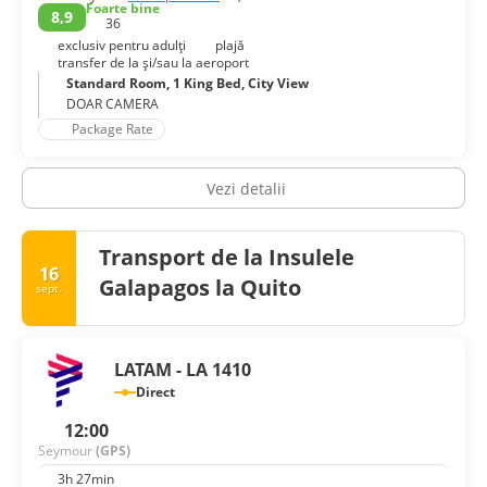
Foarte bine
8,9
36
exclusiv pentru adulţi
plajă
transfer de la și/sau la aeroport
Standard Room, 1 King Bed, City View
DOAR CAMERA
Package Rate
Vezi detalii
Transport de la Insulele
16
Galapagos la Quito
sept.
LATAM - LA 1410
Direct
12:00
Seymour
(GPS)
3h 27min