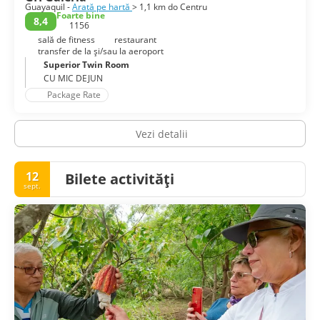
Guayaquil -
Arată pe hartă
> 1,1 km do Centru
Foarte bine
8,4
1156
sală de fitness
restaurant
transfer de la și/sau la aeroport
Superior Twin Room
CU MIC DEJUN
Package Rate
Vezi detalii
12
Bilete activități
sept.