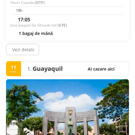
Henri Coanda
(OTP)
18h
17:05
Jose Joaquin De Olmedo Intl
(GYE)
1 bagaj de mână
Vezi detalii
11
Guayaquil
1.
Ai cazare aici
sept.