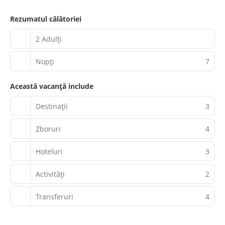
Rezumatul călătoriei
2 Adulți
Nopţi
7
Această vacanță include
Destinații
3
Zboruri
4
Hoteluri
3
Activităţi
2
Transferuri
4