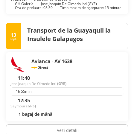
GH Galería
Jose Joaquin De Olmedo Intl (GYE)
Ora de preluare: 08:30
Timp maxim de așteptare: 15 minute
Transport de la Guayaquil la
13
Insulele Galapagos
sept.
Avianca - AV 1638
Direct
11:40
Jose Joaquin De Olmedo Intl
(GYE)
1h 55min
12:35
Seymour
(GPS)
1 bagaj de mână
Vezi detalii