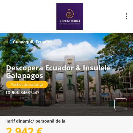
Guayaquil, Ecuador
Descopera Ecuador & Insulele
Galapagos
Pachet de vacanță
ID Ref:
34633443
Tarif dinamic/ persoană de la
2.942 €