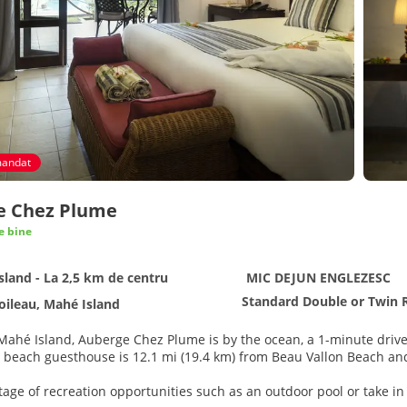
andat
e Chez Plume
e bine
sland - La 2,5 km de centru
MIC DEJUN ENGLEZESC
Standard Double or Twin
oileau, Mahé Island
 Mahé Island, Auberge Chez Plume is by the ocean, a 1-minute dri
h. This beach guesthouse is 12.1 mi (19.4 km) from Beau Vallon Beach 
age of recreation opportunities such as an outdoor pool or take in