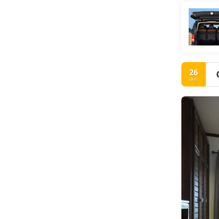
26
ian.