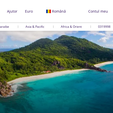
Ajutor
Euro
Română
Contul meu
araibe
Asia & Pacific
Africa & Orient
0319998