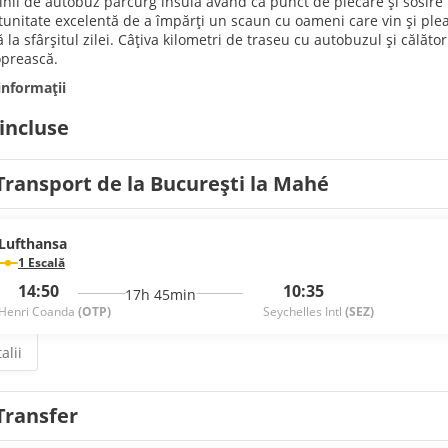
inii de autobuz parcurg insula având ca punct de plecare și sosire 
tunitate excelentă de a împărți un scaun cu oameni care vin și pleacă
 la sfârșitul zilei. Câțiva kilometri de traseu cu autobuzul și călăto
oprească.
informații
 incluse
Transport de la București la Mahé
Lufthansa
1 Escală
14:50
10:35
17h 45min
Henri Coanda
(OTP)
Seychelles Intl
(SEZ)
alii
Transfer