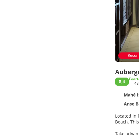
Recom
Auberg
Foart
8,4
48
Mahé I
Anse B
Located in
Beac
Take advant