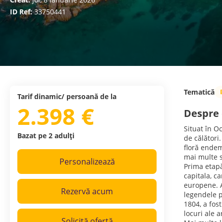
ID Ref:
33750441
Tematică
Tarif dinamic/ persoană de la
2.398 €
Despre 
Situat în O
Bazat pe 2 adulți
de călători.
floră endem
mai multe s
Personalizează
Prima etapă
capitala, c
europene. A
Rezervă acum
legendele p
1804, a fos
locuri ale 
Solicită ofertă