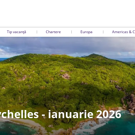
Tip vacanță
Chartere
Europa
Americas & C
chelles - ianuarie 2026