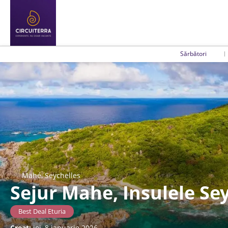
Sărbători
Mahé, Seychelles
Sejur Mahe, Insulele Sey
Best Deal Eturia
Creat:
joi, 8 ianuarie 2026