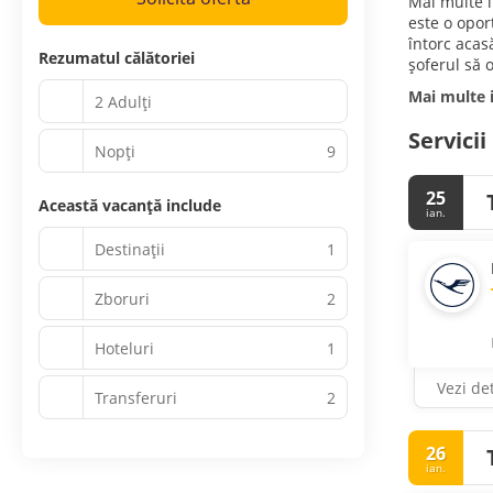
Mai multe l
este o opor
întorc acasă
Rezumatul călătoriei
șoferul să 
Mai multe 
2 Adulți
Servicii
Nopţi
9
25
Această vacanță include
ian.
Destinații
1
Zboruri
2
Hoteluri
1
Vezi det
Transferuri
2
26
ian.