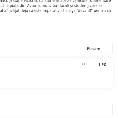
micuța stație Victoria. Călătoria în aceste vehicule rudimentare
 la piața din Victoria, muncitori locali și studenți care se
rul a învățat deja că este imperativ să strige "devant!" pentru ca
Plecare
1 PC
+1 zi