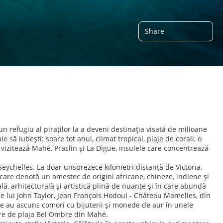
Share
un refugiu al piraților la a deveni destinația visată de milioane
ie să iubești: soare tot anul, climat tropical, plaje de corali, o
 vizitează Mahé, Praslin și La Digue, insulele care concentrează
Seychelles. La doar unsprezece kilometri distanță de Victoria,
 care denotă un amestec de origini africane, chineze, indiene și
lă, arhitecturală și artistică plină de nuanțe și în care abundă
ile lui John Taylor, Jean François Hodoul - Château Mamelles, din
are au ascuns comori cu bijuterii și monede de aur în unele
ere de plaja Bel Ombre din Mahé.