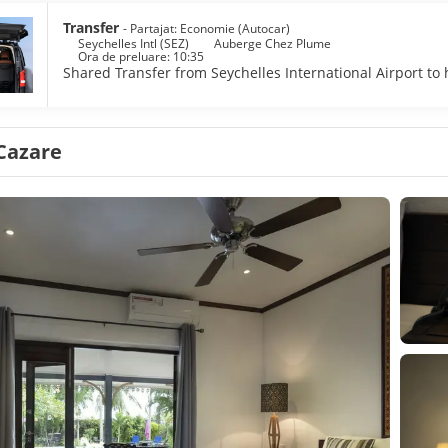
Transfer
- Partajat: Economie (Autocar)
Seychelles Intl (SEZ)
Auberge Chez Plume
Ora de preluare: 10:35
Shared Transfer from Seychelles International Airport to 
Cazare