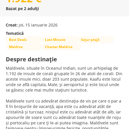
Bazat pe 2 adulți
Creat:
joi, 15 ianuarie 2026
Tematică
Best Deals
Last Minute
Sejur plajă
Maldive
Charter Maldive
Despre destinație
Maldivele, situate în Oceanul Indian, sunt un arhipelag de
1.192 de insule de corali grupate în 26 de atoli de corali. Din
aceste insule mici, doar 203 sunt populate. Kaafu este locul
unde se află capitala, Male, și aeroportul și este locul unde
se găsesc cele mai multe stațiuni turistice.
Maldivele sunt cu adevărat destinația de vis pe care o par a
fi în broșurile de vacanță, apa este cu adevărat atât de
cristalină și turcoaz, nisipul este cu adevărat atât de alb, iar
apusurile de soare sunt cu adevărat toate nuanțele de roșu
și portocaliu pe care ți le-ai putea imagina. Maldivele sunt
faimoase pentru împrejurimile fericite, oportunitățile