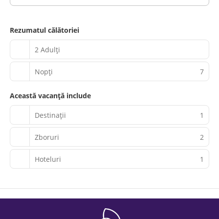
Rezumatul călătoriei
2 Adulți
Nopţi
7
Această vacanță include
Destinații
1
Zboruri
2
Hoteluri
1