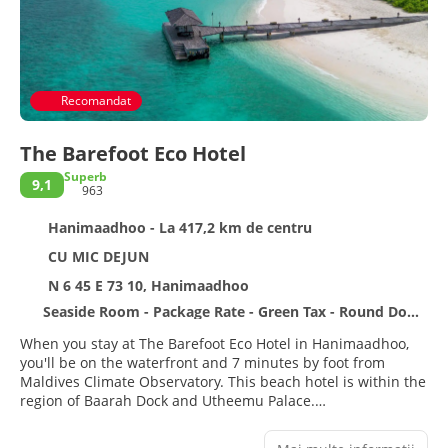
Recomandat
The Barefoot Eco Hotel
Superb
9,1
963
Hanimaadhoo - La 417,2 km de centru
CU MIC DEJUN
N 6 45 E 73 10, Hanimaadhoo
Seaside Room - Package Rate - Green Tax - Round Domestic Flight Transfer (incl)
When you stay at The Barefoot Eco Hotel in Hanimaadhoo,
you'll be on the waterfront and 7 minutes by foot from
Maldives Climate Observatory. This beach hotel is within the
region of Baarah Dock and Utheemu Palace.
Pamper yourself with a visit to the spa, which offers