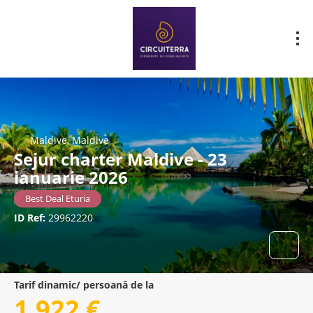
Maldive, Maldive
Sejur charter Maldive - 23
ianuarie 2026
Best Deal Eturia
ID Ref:
29962220
Tarif dinamic/ persoană de la
1.922 €