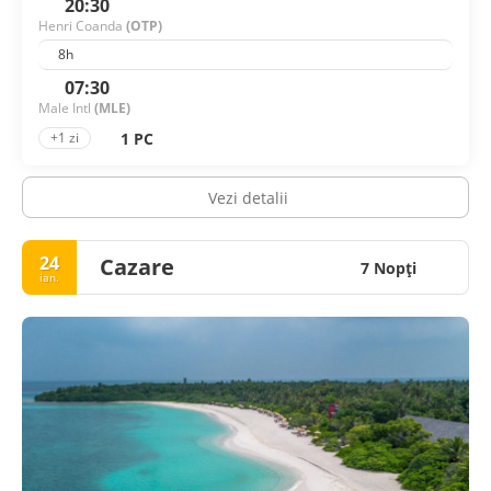
20:30
Henri Coanda
(OTP)
8h
07:30
Male Intl
(MLE)
1 PC
+1 zi
Vezi detalii
24
Cazare
7 Nopţi
ian.