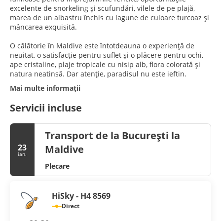
excelente de snorkeling și scufundări, vilele de pe plajă,
marea de un albastru închis cu lagune de culoare turcoaz și
mâncarea exquisită.
O călătorie în Maldive este întotdeauna o experiență de
neuitat, o satisfacție pentru suflet și o plăcere pentru ochi,
ape cristaline, plaje tropicale cu nisip alb, flora colorată și
natura neatinsă. Dar atenție, paradisul nu este ieftin.
Mai multe informații
Servicii incluse
Transport de la București la
23
Maldive
ian.
Plecare
HiSky - H4 8569
Direct