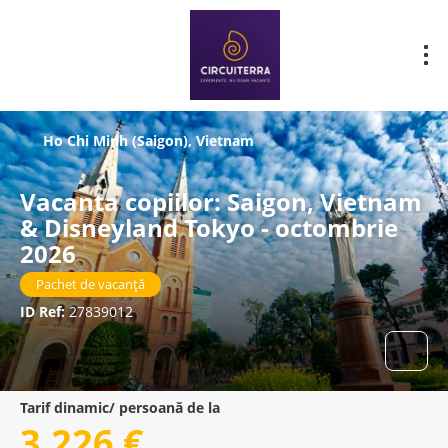
Ho Chi Minh (Saigon), Vietnam
Vacanta copiilor: Saigon, Vietnam
& Disneyland Tokyo - octombrie
2026
Pachet de vacanță
ID Ref:
27839012
Tarif dinamic/ persoană de la
3.226 €