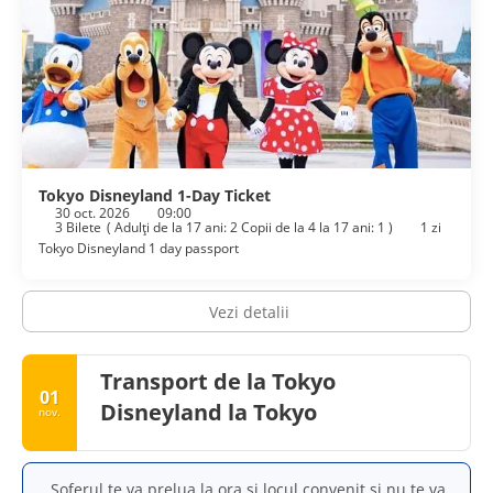
Tokyo Disneyland 1-Day Ticket
30 oct. 2026
09:00
3 Bilete
(
Adulți de la 17 ani: 2
Copii de la 4 la 17 ani: 1
)
1 zi
Tokyo Disneyland 1 day passport
Vezi detalii
Transport de la Tokyo
01
Disneyland la Tokyo
nov.
Șoferul te va prelua la ora și locul convenit și nu te va