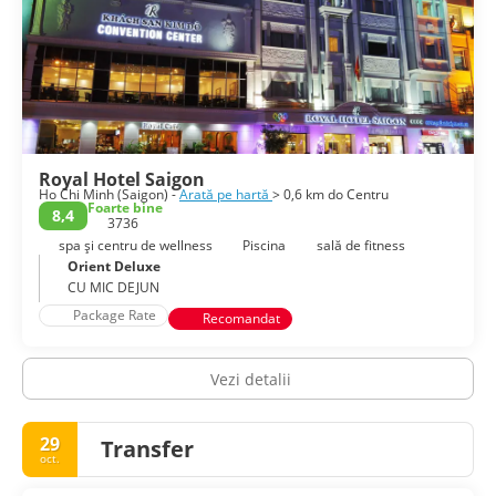
Royal Hotel Saigon
Ho Chi Minh (Saigon) -
Arată pe hartă
> 0,6 km do Centru
Foarte bine
8,4
3736
spa și centru de wellness
Piscina
sală de fitness
Orient Deluxe
CU MIC DEJUN
Package Rate
Recomandat
Vezi detalii
29
Transfer
oct.