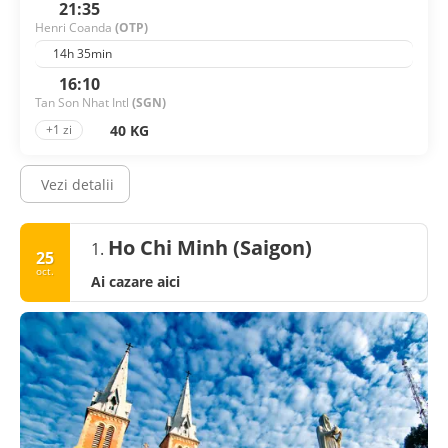
21:35
Henri Coanda
(OTP)
14h 35min
16:10
Tan Son Nhat Intl
(SGN)
40 KG
+1 zi
Vezi detalii
Ho Chi Minh (Saigon)
1.
25
oct.
Ai cazare aici