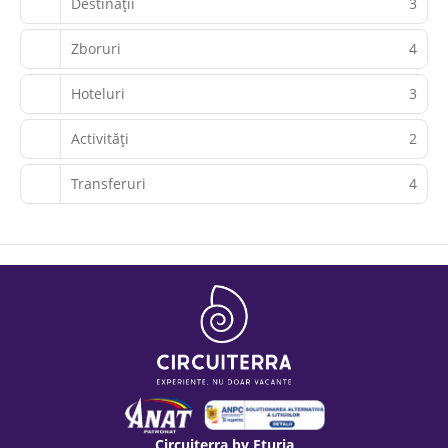
Destinații
3
Zboruri
4
Hoteluri
3
Activităţi
2
Transferuri
4
Circuiterra by Eturia