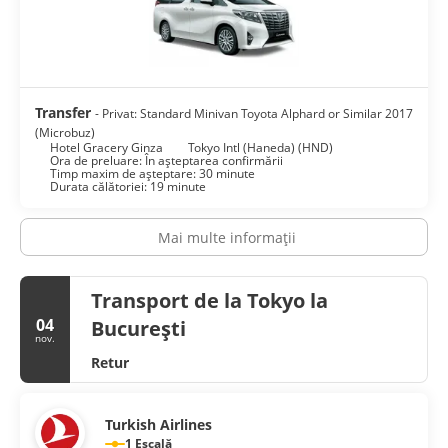
Transfer
- Privat: Standard Minivan Toyota Alphard or Similar 2017
(Microbuz)
Hotel Gracery Ginza
Tokyo Intl (Haneda) (HND)
Ora de preluare: În așteptarea confirmării
Timp maxim de așteptare: 30 minute
Durata călătoriei: 19 minute
Mai multe informații
Transport de la Tokyo la
04
București
nov.
Retur
Turkish Airlines
1 Escală