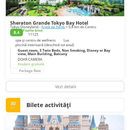
Disneyland se asigura ca papilele tale gustative vor fi la fel
de incantate ca si simtul tau de minune.
Sheraton Grande Tokyo Bay Hotel
Tokyo Disneyland -
Arată pe hartă
> 0,8 km do Centru
Foarte bine
8,4
11125
spa și centru de wellness
Lux
piscină interioară (deschisă tot anul)
Guest room, 3 Twin Beds, Non Smoking, Disney or Bay
view, Main Building, Balcony
DOAR CAMERA
Anulare gratuită
Package Rate
Vezi detalii
30
Bilete activități
oct.