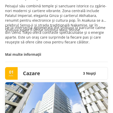
Peisajul său combină temple și sanctuare istorice cu zgârie-
nori moderni și cartiere vibrante. Zona centrală include
Palatul Imperial, eleganta Ginza și cartierul Akihabara,
renumit pentru electronice și cultura pop. În Asakusa se află
celebrul Senso-ji și strada tradițională Nakamise, iar în
De la intersecția aglomerată din Shibuya la parcurile calme
Shibuya poate fi vizitat liniștitul Meiji Shrine.
din Ueno, Tokyo oferă contraste spectaculoase și o energie
aparte. Este un oraș care surprinde la fiecare pas și care
reușește să ofere câte ceva pentru fiecare călător.
Mai multe informații
01
Cazare
3 Nopţi
nov.