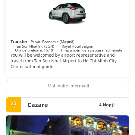
Da Lat, dacă aveți mai mult timp. Da Lat, situat în înălțimi la
aproximativ 300 km de oraș, merită vizitat, deoarece există
multe de văzut și de făcut, inclusiv cascade, grădini, vechiul
cartier francez și restaurantele locale care servesc mâncare
locală magnifică.
Centrul comercial și financiar al Vietnamului este o
metropolă vastă și interesantă care face tot posibilul pentru
Transfer
- Privat: Economie (Mașină)
a păstra modul de viață și cultura acestei țări magnifice.
Tan Son Nhat Intl (SGN)
Royal Hotel Saigon
Ora de preluare: 16:10
Timp maxim de așteptare: 90 minute
You will be welcomed by airport representative and
travel from Tan Son Nhat Airport to Ho Chi Minh City
Center without guide.
Mai multe informații
25
Cazare
4 Nopţi
oct.