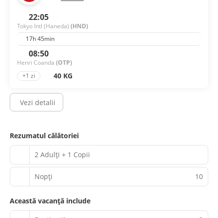
22:05
Tokyo Intl (Haneda)
(HND)
17h 45min
08:50
Henri Coanda
(OTP)
40 KG
+1 zi
Vezi detalii
Rezumatul călătoriei
2 Adulți + 1 Copii
Nopţi
10
Această vacanță include