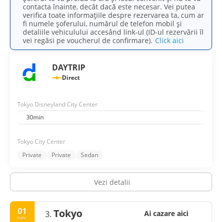
contacta înainte, decât dacă este necesar. Vei putea
verifica toate informațiile despre rezervarea ta, cum ar
fi numele șoferului, numărul de telefon mobil și
detaliile vehiculului accesând link-ul (ID-ul rezervării îl
vei regăsi pe voucherul de confirmare).
Click aici
DAYTRIP
Direct
Tokyo Disneyland City Center
30min
Tokyo City Center
Private
Private
Sedan
Vezi detalii
01
Tokyo
3.
Ai cazare aici
nov.