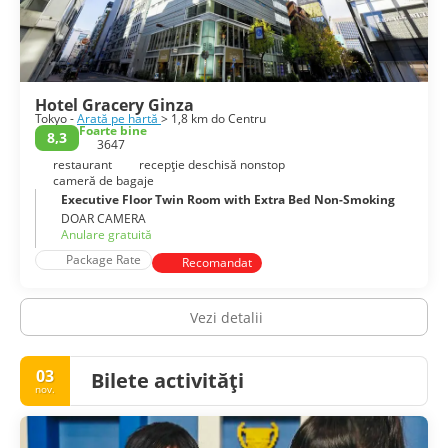
Hotel Gracery Ginza
Tokyo -
Arată pe hartă
> 1,8 km do Centru
Foarte bine
8,3
3647
restaurant
recepţie deschisă nonstop
cameră de bagaje
Executive Floor Twin Room with Extra Bed Non-Smoking
DOAR CAMERA
Anulare gratuită
Package Rate
Recomandat
Vezi detalii
03
Bilete activități
nov.