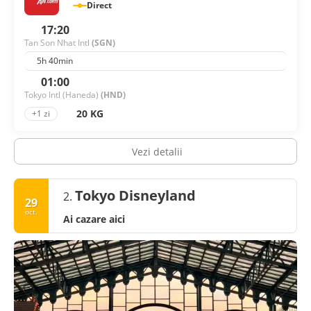
Direct
17:20
Tan Son Nhat Intl
(SGN)
5h 40min
01:00
Tokyo Intl (Haneda)
(HND)
20 KG
+1 zi
Vezi detalii
Tokyo Disneyland
2.
29
oct.
Ai cazare aici