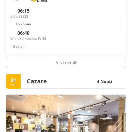
Direct
06:15
Sibiu
(SBZ)
1h 25min
06:40
Wien Schwechat
(VIE)
Basic
Vezi detalii
04
Cazare
4 Nopţi
aug.