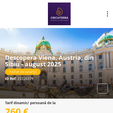
Viena, Austria
Descopera Viena, Austria, din
Sibiu - august 2025
Pachet de vacanță
ID Ref:
25726371
Tarif dinamic/ persoană de la
260 €