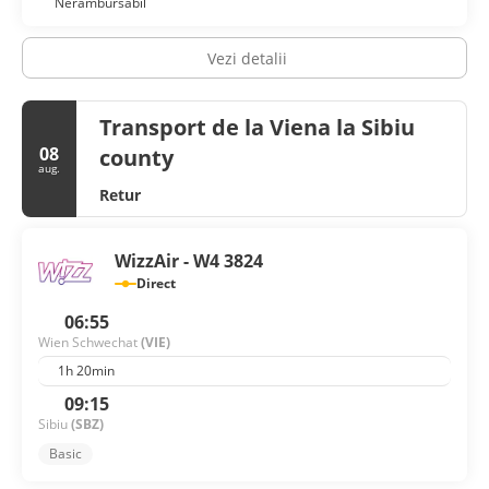
Nerambursabil
complimentary newspapers in the lobby, and a 24-hour
front desk. Self parking (subject to charges) is available
onsite.
Vezi detalii
Transport de la Viena la Sibiu
08
county
aug.
Retur
WizzAir - W4 3824
Direct
06:55
Wien Schwechat
(VIE)
1h 20min
09:15
Sibiu
(SBZ)
Basic