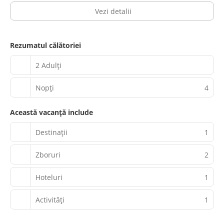
Vezi detalii
Rezumatul călătoriei
2 Adulți
Nopţi
4
Această vacanță include
Destinații
1
Zboruri
2
Hoteluri
1
Activităţi
1