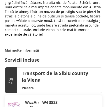
și grădini încântătoare. Nu uita nici de Palatul Schönbrunn,
unul dintre cele mai impresionante monumente din Austria.
Fie că te uimești într-un muzeu de prestigiu sau te pierzi în
străzile pietonale pline de buticuri și terase cochete, fiecare
pas dezvăluie o poveste nouă. Lasă-te cucerit de nostalgia și
măreția acestui loc, unde fiecare stradă pietonală ascunde
comori culturale. Include Viena în cele mai frumoase
experiențe de călătorie!
Mai multe informații
Servicii incluse
Transport de la Sibiu county
04
la Viena
aug.
Plecare
WizzAir - W4 3823