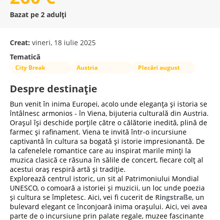
Bazat pe 2 adulți
Creat:
vineri, 18 iulie 2025
Tematică
City Break
Austria
Plecări august
Despre destinație
Bun venit în inima Europei, acolo unde eleganța și istoria se
întâlnesc armonios - în Viena, bijuteria culturală din Austria.
Orașul își deschide porțile către o călătorie inedită, plină de
farmec și rafinament. Viena te invită într-o incursiune
captivantă în cultura sa bogată și istorie impresionantă. De
la cafenelele romantice care au inspirat marile minți la
muzica clasică ce răsuna în sălile de concert, fiecare colț al
acestui oraș respiră artă și tradiție.
Explorează centrul istoric, un sit al Patrimoniului Mondial
UNESCO, o comoară a istoriei și muzicii, un loc unde poezia
și cultura se împletesc. Aici, vei fi cucerit de
Ringstraße
, un
bulevard elegant ce înconjoară inima orașului. Aici, vei avea
parte de o incursiune prin palate regale, muzee fascinante