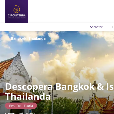
Sărbători
Bangkok, Thailanda
Descopera Bangkok & Is
Thailanda
Best Deal Eturia
Creat:
luni, 26 mai 2025