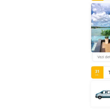
Vezi det
31
iul.