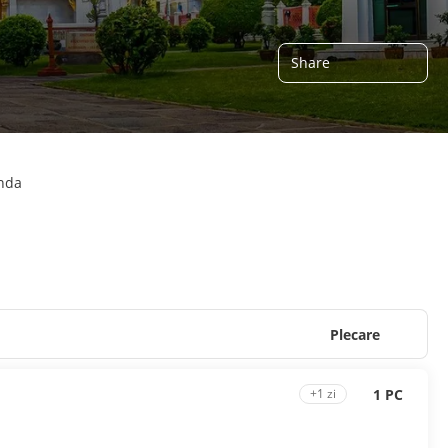
Share
anda
Plecare
1 PC
+1 zi