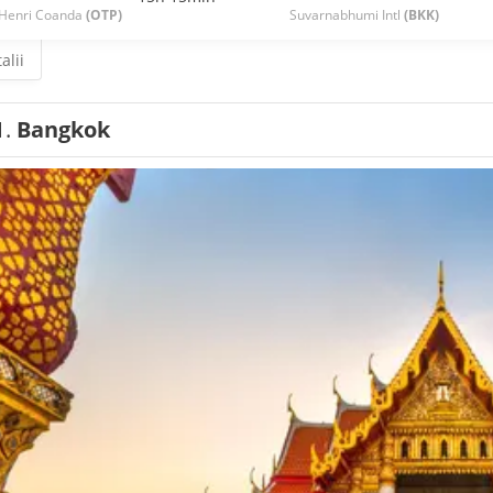
Henri Coanda
(OTP)
Suvarnabhumi Intl
(BKK)
alii
1.
Bangkok