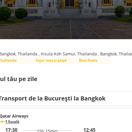
Bangkok, Thailanda , Insula Koh Samui, Thailanda , Bangkok, Thail
Thailanda
Sejur oraș și plajă
Best Deals
ul tău pe zile
Transport de la București la Bangkok
Qatar Airways
1 Escală
17:30
12:45
15h 15min