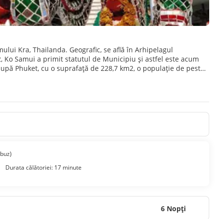
mului Kra, Thailanda. Geografic, se află în Arhipelagul
 Ko Samui a primit statutul de Municipiu și astfel este acum
upă Phuket, cu o suprafață de 228,7 km2, o populație de peste
 ce numărul vizitatorilor crește.[1] Pe insulă se găsesc
obuz)
Durata călătoriei: 17 minute
6 Nopţi