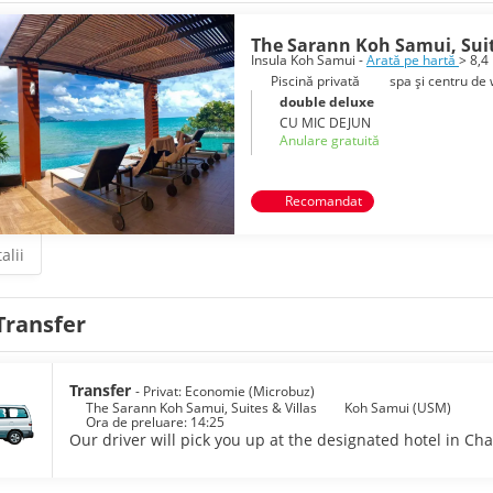
The Sarann Koh Samui, Suit
Insula Koh Samui -
Arată pe hartă
> 8,4
Piscină privată
spa și centru de
double deluxe
CU MIC DEJUN
Anulare gratuită
Recomandat
alii
Transfer
Transfer
- Privat: Economie (Microbuz)
The Sarann Koh Samui, Suites & Villas
Koh Samui (USM)
Ora de preluare: 14:25
Our driver will pick you up at the designated hotel in Ch