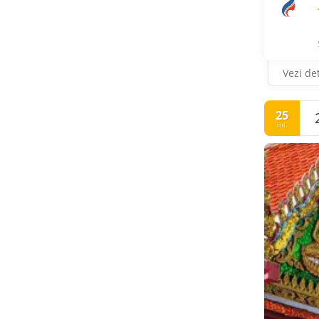
Vezi det
25
iul.