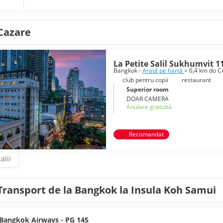
Cazare
La Petite Salil Sukhumvit 1
Bangkok -
Arată pe hartă
> 6,4 km do C
club pentru copii
restaurant
Superior room
DOAR CAMERA
Anulare gratuită
Recomandat
alii
Transport de la Bangkok la Insula Koh Samui
Bangkok Airways - PG 145