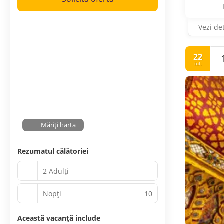
Vezi det
22
iul.
Măriți harta
Rezumatul călătoriei
2 Adulți
Nopţi
10
Această vacanță include