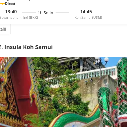
Direct
13:40
14:45
1h 5min
Suvarnabhumi Intl
(BKK)
Koh Samui
(USM)
alii
2.
Insula Koh Samui