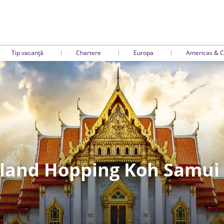
Tip vacanță
Chartere
Europa
Americas & C
land Hopping Koh Samui 