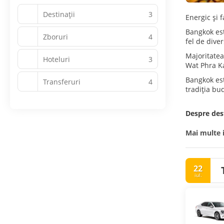
Destinații
3
Energic și f
Bangkok est
Zboruri
4
fel de diver
Majoritatea
Hoteluri
3
Wat Phra Ka
Bangkok est
Transferuri
4
tradiția bu
Despre dest
Mai multe 
22
iul.