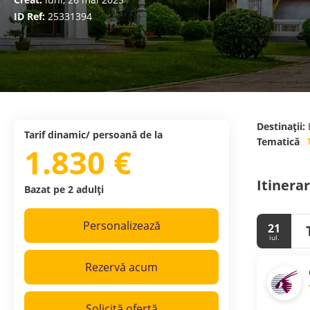
ID Ref:
25331394
Destinații:
Tarif dinamic/ persoană de la
Tematică
1.830 €
Itinerar
Bazat pe 2 adulți
Personalizează
21
iul.
Rezervă acum
Solicită ofertă