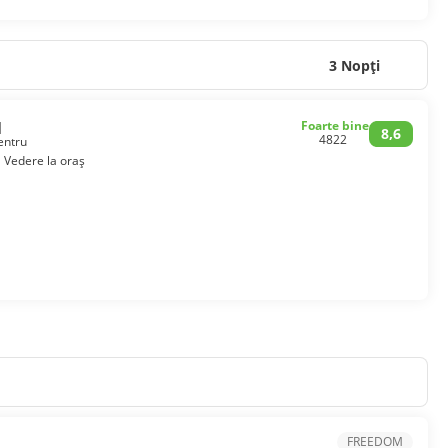
3 Nopţi
1
Foarte bine
8,6
4822
entru
Vedere la oraș
FREEDOM