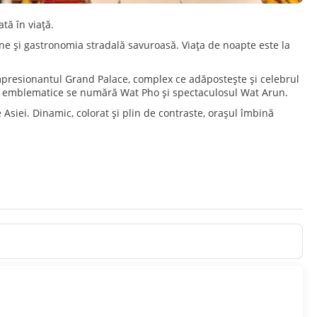
tă în viață.
e și gastronomia stradală savuroasă. Viața de noapte este la
 impresionantul Grand Palace, complex ce adăpostește și celebrul
re emblematice se numără Wat Pho și spectaculosul Wat Arun.
Asiei. Dinamic, colorat și plin de contraste, orașul îmbină