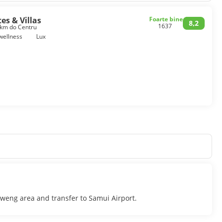
es & Villas
Foarte bine
8,2
1637
 km do Centru
 wellness
Lux
aweng area and transfer to Samui Airport.