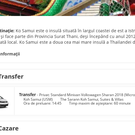
tinație:
Ko Samui este o insulă situată în largul coastei de est a Ist
 face parte din Provincia Surat Thani, deși începând cu anul 2012,
tă local. Ko Samui este a doua cea mai mare insulă a Thailandei d
ocuitori și un grad de ocupare a hotelurilor de 73 la sută pe măsură
surse turistice, plaje cu nisip, recifuri de corali și cocotieri.
informații
Transfer
Transfer
- Privat: Standard Minivan Volkswagen Sharan 2018 (Micr
Koh Samui (USM)
The Sarann Koh Samui, Suites & Villas
Ora de preluare: 14:45
Timp maxim de așteptare: 60 minute
Cazare