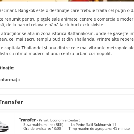
ascinant, Bangkok este o destinație care trebuie trăită cel puțin o da
e renumit pentru piețele sale animate, centrele comerciale modern
să, de la baruri relaxate până la cluburi exclusiviste.
 atracțiilor se află în zona istorică Rattanakosin, unde se găsește
ew, cel mai sacru templu budist din Thailanda. Printre alte repe
e capitala Thailandei și una dintre cele mai vibrante metropole ale 
distă cu ritmul modern al unui centru urban cosmopolit.
inație:
informații
Transfer
Transfer
- Privat: Economie (Sedan)
Suvarnabhumi Intl (BKK)
La Petite Salil Sukhumvit 11
Ora de preluare: 13:00
Timp maxim de așteptare: 45 minute