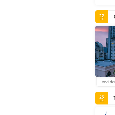
22
iul.
Vezi det
25
iul.