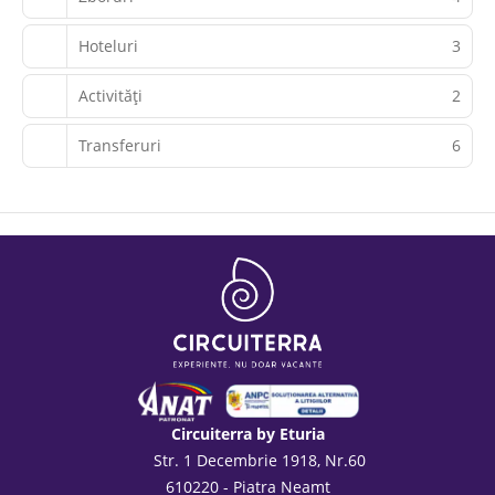
Hoteluri
3
Activităţi
2
Transferuri
6
Circuiterra by Eturia
Str. 1 Decembrie 1918, Nr.60
610220 - Piatra Neamt