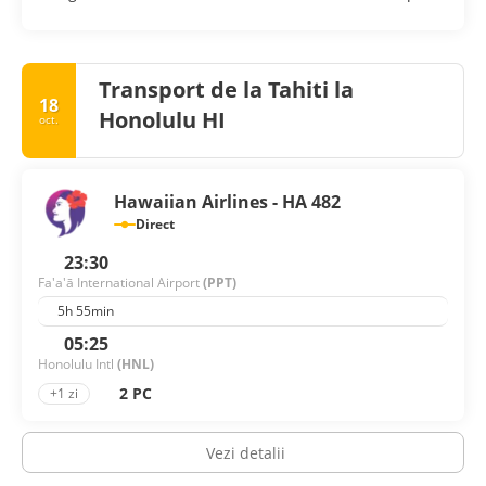
Transport de la Tahiti la
18
Honolulu HI
oct.
Hawaiian Airlines - HA 482
Direct
23:30
Fa'a'ā International Airport
(PPT)
5h 55min
05:25
Honolulu Intl
(HNL)
2 PC
+1 zi
Vezi detalii