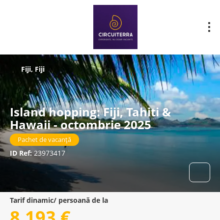
Fiji, Fiji
Island hopping: Fiji, Tahiti &
Hawaii - octombrie 2025
Pachet de vacanță
ID Ref:
23973417
Tarif dinamic/ persoană de la
8.193 €