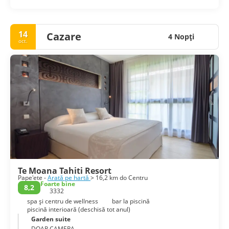
are o colecție bogată de piese foarte vechi și scene istorice
reconstituite. Muzeul Perlei Negre, precum și Muzeul
Gauguin sunt distractive de vizitat dacă doriți să ieșiți din
căldură.
14
Cazare
4 Nopţi
• To'ata.
oct.
Te Moana Tahiti Resort
Pape'ete -
Arată pe hartă
> 16,2 km do Centru
Foarte bine
8,2
3332
spa și centru de wellness
bar la piscină
piscină interioară (deschisă tot anul)
Garden suite
DOAR CAMERA