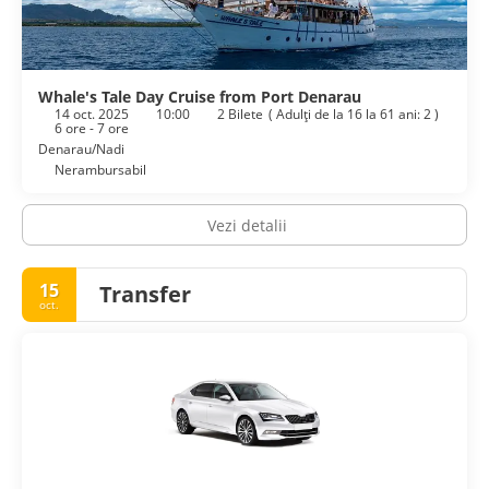
Whale's Tale Day Cruise from Port Denarau
14 oct. 2025
10:00
2 Bilete
(
Adulţi de la 16 la 61 ani: 2
)
6 ore - 7 ore
Denarau/Nadi
Nerambursabil
Vezi detalii
15
Transfer
oct.