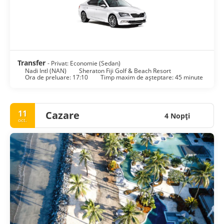
• Muzeul Fiji. Muzeul Fiji este un loc excelent pentru turiști
pentru a înțelege contextul istoric al Fiji.
• Safari cu Jet Boat în Sigatoka
• Heli-Tours Fiji - Zboruri panoramice cu elicopterul.
Transfer
- Privat: Economie (Sedan)
Nadi Intl (NAN)
Sheraton Fiji Golf & Beach Resort
Ora de preluare: 17:10
Timp maxim de așteptare: 45 minute
11
Cazare
4 Nopţi
oct.