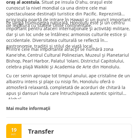
oraș al acestuia.
Situat pe insula Oʻahu, orașul este
cunoscut la nivel mondial ca una dintre cele mai
spectaculoase destinații turistice din Pacific. Reprezintă
principala poartă de intrare în Hawaii și un punct important
Pe lângă frumusețea naturală, Honolulu este și un centru
de legătură cu Statele Unite continentale.
important pentru afaceri internaționale și activități militare,
dar și un loc unde se întâlnesc armonios culturile estice și
occidentale. Diversitatea culturală se reflectă în
gastronomie, tradiții și stilul de viață local.
Printre cele mai importante atracții se numără zona
Kaneʻohe, Centrul Cultural Polinezian, Muzeul și Planetariul
Bishop, Pearl Harbor, Palatul ʻIolani, Districtul Capitolului,
celebra plajă Waikiki și Academia de Arte din Honolulu.
Cu cer senin aproape tot timpul anului, ape cristaline de un
albastru intens și plaje cu nisip fin, Honolulu oferă o
atmosferă relaxantă, completată de acorduri de chitară la
apus și dansuri hula care întruchipează autentic spiritul
„Aloha”.
Mai multe informații
19
Transfer
oct.