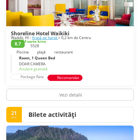
Shoreline Hotel Waikiki
Waikiki, HI -
Arată pe hartă
> 0,2 km do Centru
Foarte bine
8,7
5528
Piscina
plajă
restaurant
Room, 1 Queen Bed
DOAR CAMERA
Anulare gratuită
Package Rate
Recomandat
Vezi detalii
21
Bilete activități
oct.