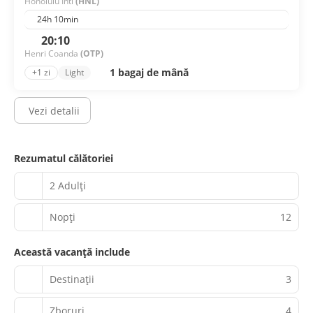
Honolulu Intl
(HNL)
24h 10min
20:10
Henri Coanda
(OTP)
1 bagaj de mână
+1 zi
Light
Vezi detalii
Rezumatul călătoriei
2 Adulți
Nopţi
12
Această vacanță include
Destinații
3
Zboruri
4