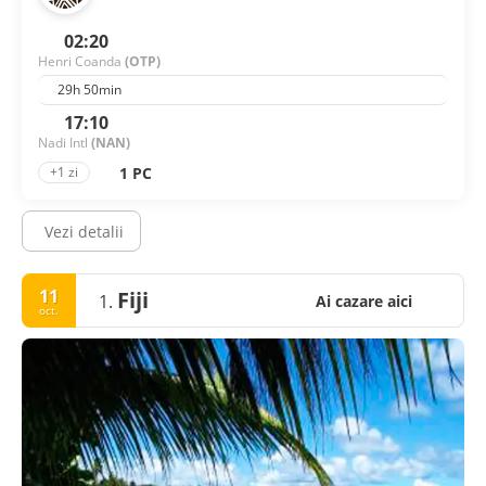
02:20
Henri Coanda
(OTP)
29h 50min
17:10
Nadi Intl
(NAN)
1 PC
+1 zi
Vezi detalii
11
Fiji
1.
Ai cazare aici
oct.