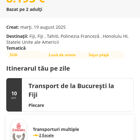
Bazat pe 2 adulți
Creat:
marți, 19 august 2025
Destinații:
Fiji, Fiji , Tahiti, Polinezia Franceză , Honolulu HI,
Statele Unite ale Americii
Tematică
SUA
Lună de miere
Sejur plajă
Itinerarul tău pe zile
Transport de la București la
10
Fiji
oct.
Plecare
Transporturi multiple
2 Escale