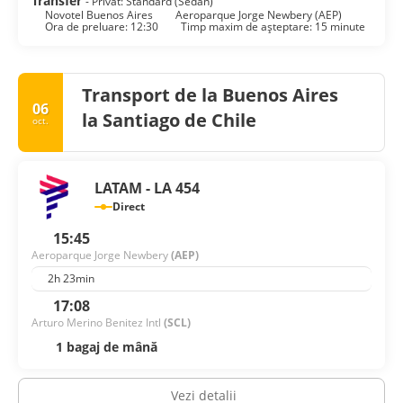
Transfer
- Privat: Standard (Sedan)
Novotel Buenos Aires
Aeroparque Jorge Newbery (AEP)
Ora de preluare: 12:30
Timp maxim de așteptare: 15 minute
Transport de la Buenos Aires
06
la Santiago de Chile
oct.
LATAM - LA 454
Direct
15:45
Aeroparque Jorge Newbery
(AEP)
2h 23min
17:08
Arturo Merino Benitez Intl
(SCL)
1 bagaj de mână
Vezi detalii