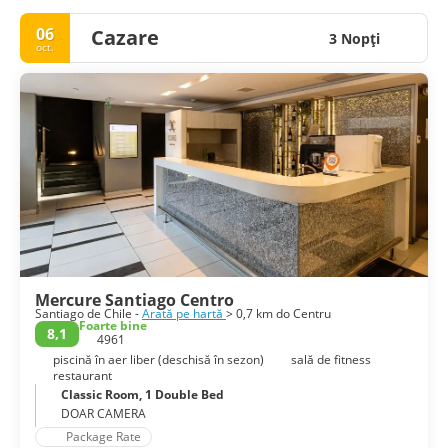
06
Cazare
3 Nopţi
oct.
Mercure Santiago Centro
Santiago de Chile -
Arată pe hartă
> 0,7 km do Centru
Foarte bine
8,1
4961
piscină în aer liber (deschisă în sezon)
sală de fitness
restaurant
Classic Room, 1 Double Bed
DOAR CAMERA
Package Rate