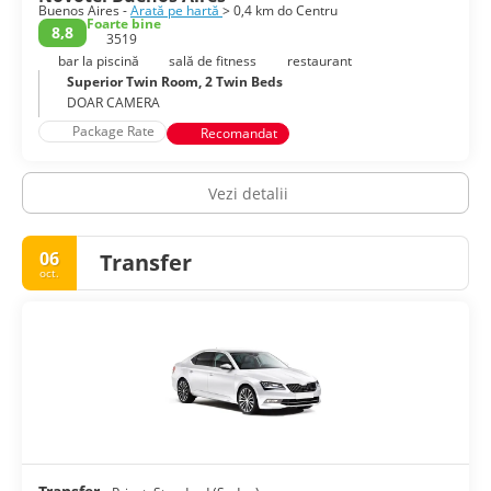
Buenos Aires -
Arată pe hartă
> 0,4 km do Centru
Foarte bine
8,8
3519
bar la piscină
sală de fitness
restaurant
Superior Twin Room, 2 Twin Beds
DOAR CAMERA
Package Rate
Recomandat
Vezi detalii
06
Transfer
oct.