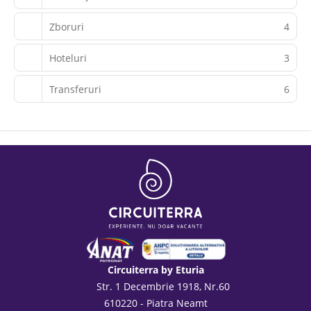
Zboruri
4
Hoteluri
3
Transferuri
6
Circuiterra by Eturia
Str. 1 Decembrie 1918, Nr.60
610220 - Piatra Neamt