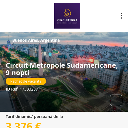
Buenos Aires, Argentina
Circuit Metropole Sudamericane,
9 nopti
Pachet de vacanță
ID Ref:
17333257
Tarif dinamic/ persoană de la
3.376 €