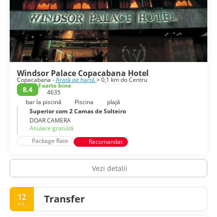
Windsor Palace Copacabana Hotel
Copacabana -
Arată pe hartă
> 0,1 km do Centru
Foarte bine
8,4
4635
bar la piscină
Piscina
plajă
Superior com 2 Camas de Solteiro
DOAR CAMERA
Anulare gratuită
Package Rate
Recomandat
Vezi detalii
12
Transfer
oct.