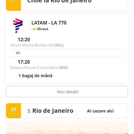
Chile la Rio de Janeiro
oct.
LATAM - LA 770
Direct
12:20
Arturo Merino Benitez Intl
(SCL)
4h
17:20
Galeao Antonio Carlos Jobim
(GIG)
1 bagaj de mână
Vezi detalii
09
Rio de Janeiro
3.
Ai cazare aici
oct.