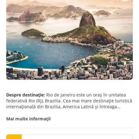
Despre destinație:
Rio de Janeiro este un oraș în unitatea
federativă Rio (RJ), Brazilia. Cea mai mare destinație turistică
internațională din Brazilia, America Latină și întreaga
emisferă sudică, capitala Rio de Janeiro este cel mai
cunoscut oraș brazilian din străinătate, funcționând ca o
Mai multe informații
"oglindă", sau "portret" la nivel național, fie pozitiv, fie
negativ. Este a doua metropolă ca mărime din Brazilia, după
São Paulo, și a șasea ca mărime din America.