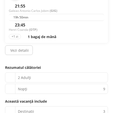
21:55
Galeao Antonio Carlos Jobim
(GIG)
19h 50min
23:45
Henri Coanda
(OTP)
1 bagaj de mână
+1 zi
Vezi detalii
Rezumatul călătoriei
2 Adulți
Nopţi
9
Această vacanță include
Destinații
3