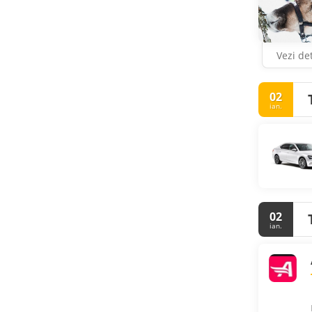
Vezi det
02
ian.
02
ian.