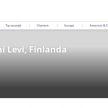
Tip vacanță
Chartere
Europa
Americas & C
hi Levi, Finlanda