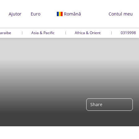
Ajutor
Euro
Română
Contul meu
araibe
Asia & Pacific
Africa & Orient
0319998
Share