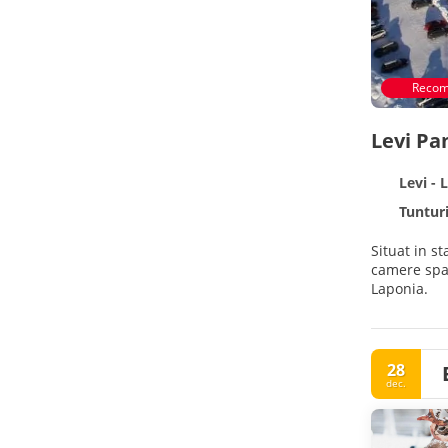
Recom
Levi P
Levi - 
Tunturi
Situat in s
camere spat
Laponia.
28
dec.