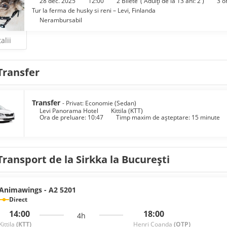
28 dec. 2025
12:00
2 Bilete
(
Adulți de la 13 ani: 2
)
3 o
Tur la ferma de husky si reni – Levi, Finlanda
Nerambursabil
alii
Transfer
Transfer
- Privat: Economie (Sedan)
Levi Panorama Hotel
Kittila (KTT)
Ora de preluare: 10:47
Timp maxim de așteptare: 15 minute
Transport de la Sirkka la București
Animawings - A2 5201
Direct
14:00
18:00
4h
Kittila
(KTT)
Henri Coanda
(OTP)