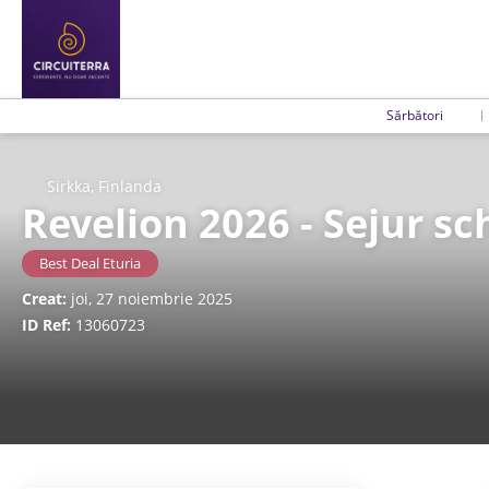
Sărbători
Sirkka, Finlanda
Revelion 2026 - Sejur sc
Best Deal Eturia
Creat:
joi, 27 noiembrie 2025
ID Ref:
13060723