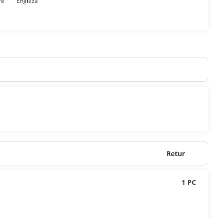
re
Engleză
Retur
1 PC