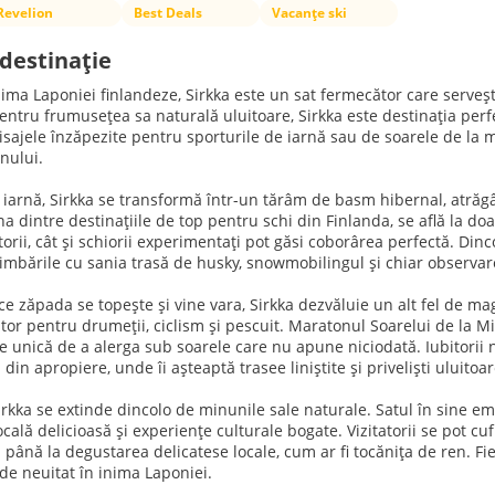
Revelion
Best Deals
Vacanțe ski
destinație
nima Laponiei finlandeze, Sirkka este un sat fermecător care serveș
ntru frumusețea sa naturală uluitoare, Sirkka este destinația perfect
isajele înzăpezite pentru sporturile de iarnă sau de soarele de la mi
nului.
e iarnă, Sirkka se transformă într-un tărâm de basm hibernal, atră
una dintre destinațiile de top pentru schi din Finlanda, se află la do
torii, cât și schiorii experimentați pot găsi coborârea perfectă. Dinc
limbările cu sania trasă de husky, snowmobilingul și chiar observar
e zăpada se topește și vine vara, Sirkka dezvăluie un alt fel de magi
tor pentru drumeții, ciclism și pescuit. Maratonul Soarelui de la M
e unică de a alerga sub soarele care nu apune niciodată. Iubitorii n
 din apropiere, unde îi așteaptă trasee liniștite și priveliști uluitoar
rkka se extinde dincolo de minunile sale naturale. Satul în sine em
cală delicioasă și experiențe culturale bogate. Vizitatorii se pot cu
ă până la degustarea delicatese locale, cum ar fi tocănița de ren. Fi
de neuitat în inima Laponiei.