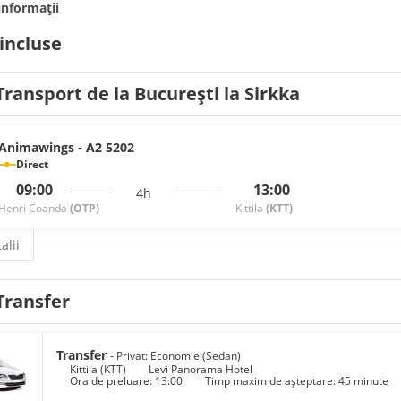
informații
 incluse
Transport de la București la Sirkka
Animawings - A2 5202
Direct
09:00
13:00
4h
Henri Coanda
(OTP)
Kittila
(KTT)
alii
Transfer
Transfer
- Privat: Economie (Sedan)
Kittila (KTT)
Levi Panorama Hotel
Ora de preluare: 13:00
Timp maxim de așteptare: 45 minute