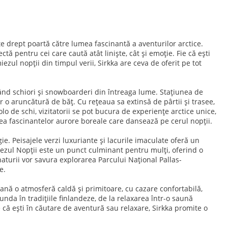
te drept poartă către lumea fascinantă a aventurilor arctice.
ă pentru cei care caută atât liniște, cât și emoție. Fie că ești
ezul nopții din timpul verii, Sirkka are ceva de oferit pe tot
gând schiori și snowboarderi din întreaga lume. Stațiunea de
ar o aruncătură de băț. Cu rețeaua sa extinsă de pârtii și trasee,
olo de schi, vizitatorii se pot bucura de experiențe arctice unice,
ea fascinantelor aurore boreale care dansează pe cerul nopții.
e. Peisajele verzi luxuriante și lacurile imaculate oferă un
iezul Nopții este un punct culminant pentru mulți, oferind o
aturii vor savura explorarea Parcului Național Pallas-
e.
ană o atmosferă caldă și primitoare, cu cazare confortabilă,
funda în tradițiile finlandeze, de la relaxarea într-o saună
e că ești în căutare de aventură sau relaxare, Sirkka promite o