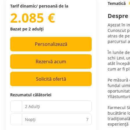
Tematică
Tarif dinamic/ persoană de la
2.085 €
Despre 
Așezat în i
Bazat pe 2 adulți
Cunoscut pe
atras de pe
parcursul a
Personalizează
În lunile d
schi Levi, 
Rezervă acum
atât începă
cum ar fi p
Solicită ofertă
Pe măsură c
fundal uimi
oportunitat
Rezumatul călătoriei
Yllästunturi
2 Adulți
Farmecul Si
bucătărie lo
tradițional
Nopţi
7
experiență 