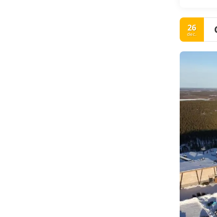
26
dec.