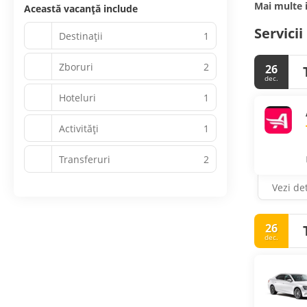
Mai multe 
Această vacanță include
Servicii
Destinații
1
Zboruri
2
26
dec.
Hoteluri
1
Activităţi
1
Transferuri
2
Vezi det
26
dec.