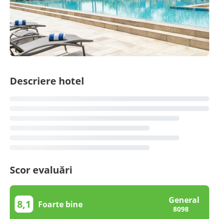
Descriere hotel
Scor evaluări
General
8,1
Foarte bine
8098