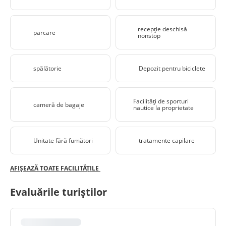
recepţie deschisă
parcare
nonstop
spălătorie
Depozit pentru biciclete
Facilităţi de sporturi
cameră de bagaje
nautice la proprietate
Unitate fără fumători
tratamente capilare
AFIȘEAZĂ TOATE FACILITĂȚILE
Evaluările turiștilor