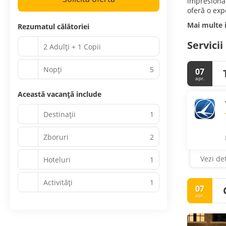
impresionan
oferă o exp
Mai multe 
Rezumatul călătoriei
Servicii
2 Adulți + 1 Copii
Nopţi
5
07
apr.
Această vacanță include
Destinații
1
Zboruri
2
Vezi det
Hoteluri
1
Activităţi
1
07
apr.