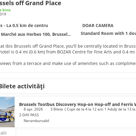
ussels off Grand Place
e bine
319
s - La 0,5 km de centru
DOAR CAMERA
Standard Room with 1 dou
Marché aux Herbes 100, Brussels 1000
 at ibis Brussels off Grand Place, you'll be centrally located in Br
. This hotel is 0.4 mi (0.6 km) from BOZAR Centre for Fine Arts and 0.
 views from a terrace and make use of amenities such as complime
lf at home in one of the 184 air-conditioned rooms featuring flat-
onnected, and satellite programming is available for your entert
Bilete activități
nes and desks, and you can also request irons/ironing boards.
 from the snack bar/deli serving guests of ibis Brussels off Grand 
 are served on weekdays from 6:30 AM to 9:30 AM and on weekends 
Brussels Tootbus Discovery Hop-on Hop-off and Ferris
8 apr. 2026
3 Bilete
(
Copii de la 4 la 12 ani: 1
Adulţi de la 13 la
enities include a 24-hour front desk, multilingual staff, and lugga
2-DAY PASS
Nerambursabil
alii