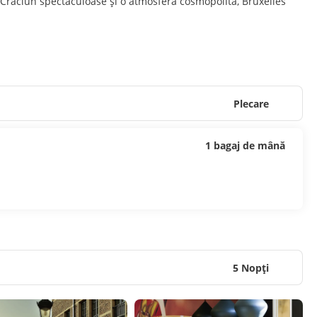
de Crăciun spectaculoase și o atmosferă cosmopolită, Bruxelles
Plecare
1 bagaj de mână
5 Nopţi