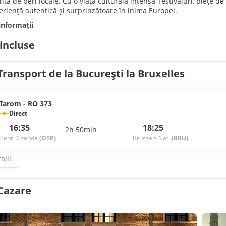
tă de beri locale. Cu o viață culturală intensă, festivaluri, piețe 
eriență autentică și surprinzătoare în inima Europei.
informații
 incluse
Transport de la București la Bruxelles
Tarom - RO 373
Direct
16:35
18:25
2h 50min
Henri Coanda
(OTP)
Brussels Natl
(BRU)
alii
Cazare