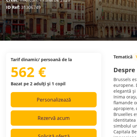
ID Ref:
31306749
Tematică
Tarif dinamic/ persoană de la
562 €
Despre 
Brussels es
Bazat pe 2 adulți și 1 copil
europene. D
elegantă și
Inima orașu
Personalizează
flamande or
apropiere, c
Bruxelles e
Rezervă acum
identitatea
simbolul um
Capitala Bel
Solicită ofertă