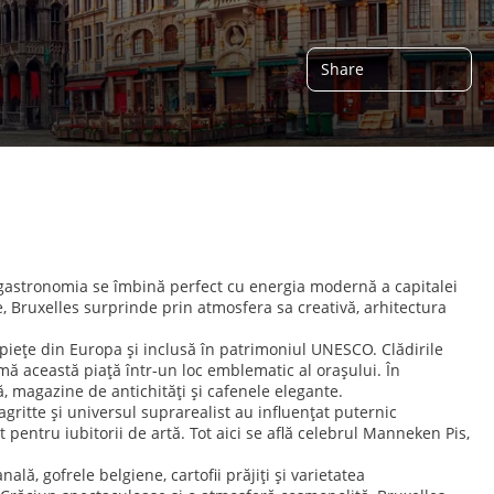
Share
și gastronomia se îmbină perfect cu energia modernă a capitalei
, Bruxelles surprinde prin atmosfera sa creativă, arhitectura
iețe din Europa și inclusă în patrimoniul UNESCO. Clădirile
 această piață într-un loc emblematic al orașului. În
rtă, magazine de antichități și cafenele elegante.
gritte și universul suprarealist au influențat puternic
 pentru iubitorii de artă. Tot aici se află celebrul Manneken Pis,
lă, gofrele belgiene, cartofii prăjiți și varietatea