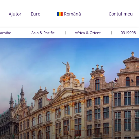
Ajutor
Euro
Română
Contul meu
araibe
Asia & Pacific
Africa & Orient
0319998