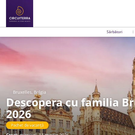
Sărbători
Bruxelles, Belgia
Descopera cu familia Bru
2026
Pachet de vacanță
Creat:
miercuri, 11 martie 2026