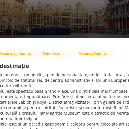
Vacanțe cu familia
Sejur oraș
Vacanța Copiilor
destinație
te un oraș cosmopolit și plin de personalitate, unde istoria, arta 
incolo de statutul său de centru administrativ al Uniunii Europene
 cultura vibrantă.
lui este spectaculoasa Grand-Place, una dintre cele mai frumoase p
namentate, impunătoarea Primărie și atmosfera animată transformă
artierele Sablon și Royal District atrag vizitatorii prin galerii de a
ste renumit și pentru spiritul său artistic și nonconformist. René Ma
 culturală a orașului, iar Magritte Museum este o atracție de neratat
orului tipic belgian.
giei este și un paradis gastronomic, celebru pentru ciocolata artizana