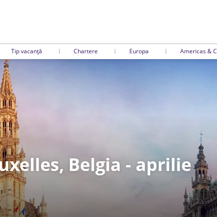
Tip vacanță
Chartere
Europa
Americas & C
xelles, Belgia - aprilie