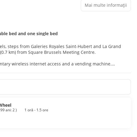
Mai multe informații
ble bed and one single bed
ussels, steps from Galeries Royales Saint-Hubert and La Grand
4 mi (0.7 km) from Square Brussels Meeting Centre.
ntary wireless internet access and a vending machine.
screen televisions. Complimentary wireless internet access
ainment. Bathrooms have showers and hair dryers. Conveniences
Place. Wrap up your day with a drink at the bar/lounge. Buffet
from 6:30 AM to 10:30 AM for a fee.
 Wheel
 99 ani: 2
)
1 oră - 1.5 ore
ge storage.