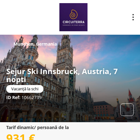
Munchen, Germania
Sejur Ski Innsbruck, Austria, 7
nopti
Vacanță la schi
ID Ref:
10662739
Tarif dinamic/ persoană de la
931 €