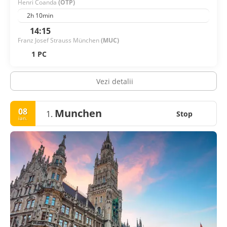
Henri Coanda
(OTP)
2h 10min
14:15
Franz Josef Strauss München
(MUC)
1 PC
Vezi detalii
08
Munchen
1.
Stop
ian.