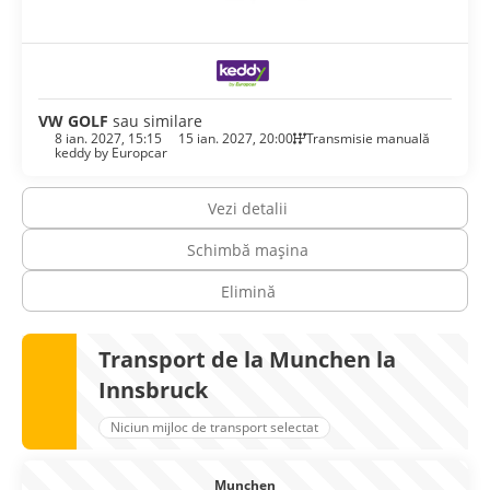
bucuria pământească bavareză de a trăi.
VW GOLF
sau similare
8 ian. 2027, 15:15
15 ian. 2027, 20:00
Transmisie manuală
keddy by Europcar
Vezi detalii
Schimbă mașina
Elimină
Transport de la Munchen la
Innsbruck
Niciun mijloc de transport selectat
Munchen