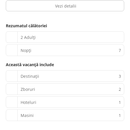
Vezi detalii
Rezumatul călătoriei
2 Adulți
Nopţi
7
Această vacanță include
Destinații
3
Zboruri
2
Hoteluri
1
Masini
1