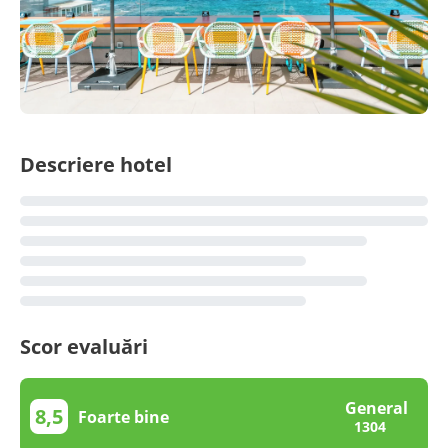
Descriere hotel
Scor evaluări
General
8,5
Foarte bine
1304