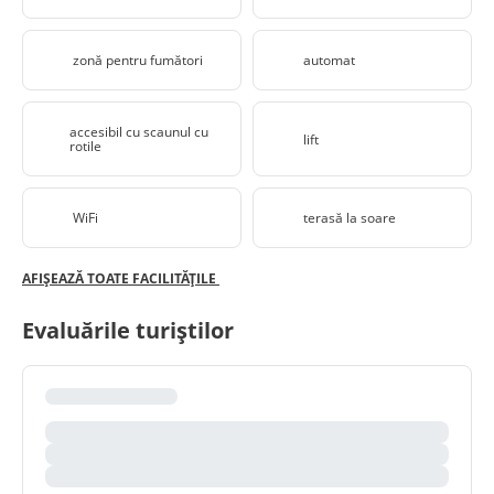
zonă pentru fumători
automat
accesibil cu scaunul cu
lift
rotile
WiFi
terasă la soare
AFIȘEAZĂ TOATE FACILITĂȚILE
Evaluările turiștilor