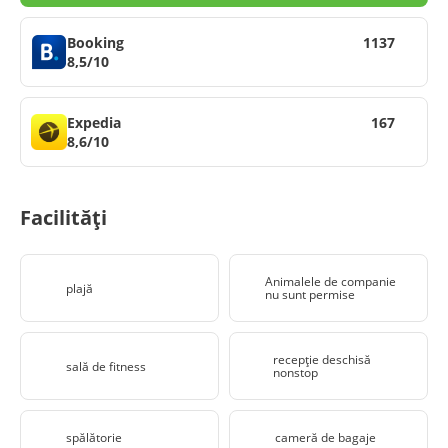
Booking
1137
8,5/10
Expedia
167
8,6/10
Facilități
Animalele de companie
plajă
nu sunt permise
recepţie deschisă
sală de fitness
nonstop
spălătorie
cameră de bagaje