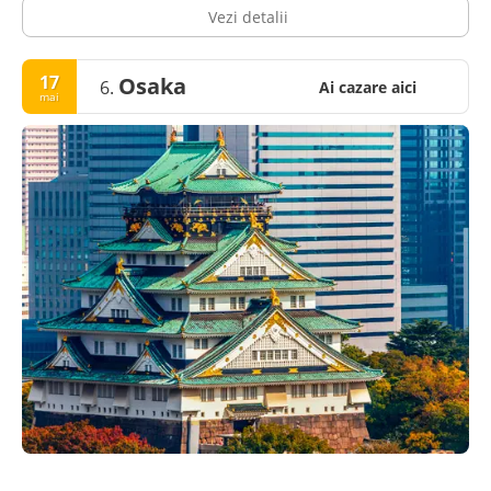
Vezi detalii
17
Osaka
6.
Ai cazare aici
mai