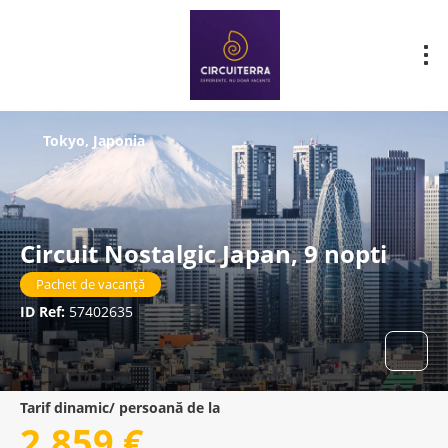
Tokyo, Japonia
Circuit Nostalgic Japan, 9 nopti
Pachet de vacanță
ID Ref:
57402635
Tarif dinamic/ persoană de la
2.859 €