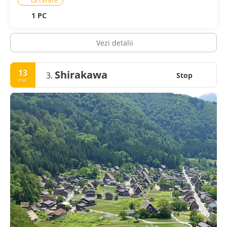
La cerere
1 PC
Vezi detalii
13
Shirakawa
3.
Stop
mai