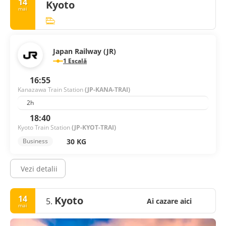
14
Kyoto
mai
Japan Railway (JR)
1 Escală
16:55
Kanazawa Train Station
(JP-KANA-TRAI)
2h
18:40
Kyoto Train Station
(JP-KYOT-TRAI)
30 KG
Business
Vezi detalii
14
Kyoto
5.
Ai cazare aici
mai