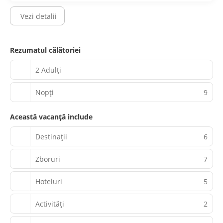
Vezi detalii
Rezumatul călătoriei
2 Adulți
Nopţi
9
Această vacanță include
Destinații
6
Zboruri
7
Hoteluri
5
Activităţi
2