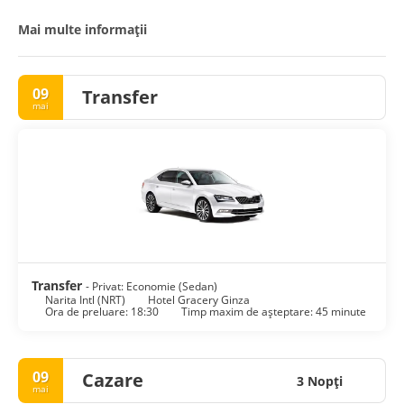
Mai multe informații
09
Transfer
mai
Transfer
- Privat: Economie (Sedan)
Narita Intl (NRT)
Hotel Gracery Ginza
Ora de preluare: 18:30
Timp maxim de așteptare: 45 minute
09
Cazare
3 Nopţi
mai