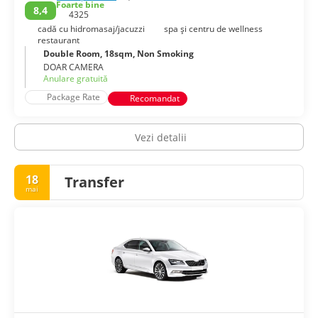
toate deliciile unei metropole japoneze moderne. Al treilea
Foarte bine
8,4
4325
oraș ca mărime din Japonia oferă o atmosferă incitantă, cu
conexiuni fantastice către unele dintre cele mai istorice
cadă cu hidromasaj/jacuzzi
spa și centru de wellness
restaurant
orașe din Japonia.
Double Room, 18sqm, Non Smoking
DOAR CAMERA
Anulare gratuită
Package Rate
Recomandat
Vezi detalii
18
Transfer
mai