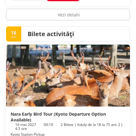
Vezi detalii
16
Bilete activități
mai
Nara Early Bird Tour (Kyoto Departure Option
Available)
16 mai 2027
09:10
2 Bilete
(
Adulţi de la 18 la 75 ani: 2
)
4.5 ore
Kyoto Station Pickup