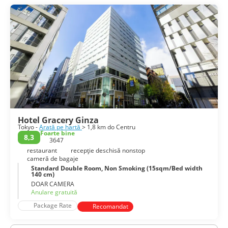
Hotel Gracery Ginza
Tokyo -
Arată pe hartă
> 1,8 km do Centru
Foarte bine
8,3
3647
restaurant
recepţie deschisă nonstop
cameră de bagaje
Standard Double Room, Non Smoking (15sqm/Bed width
140 cm)
DOAR CAMERA
Anulare gratuită
Package Rate
Recomandat