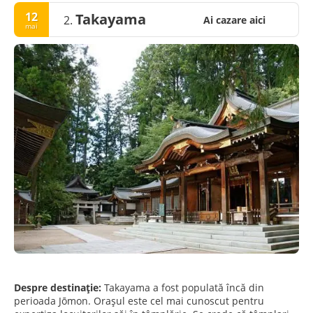
12
Takayama
2.
Ai cazare aici
mai
Despre destinație:
Takayama a fost populată încă din
perioada Jōmon. Orașul este cel mai cunoscut pentru