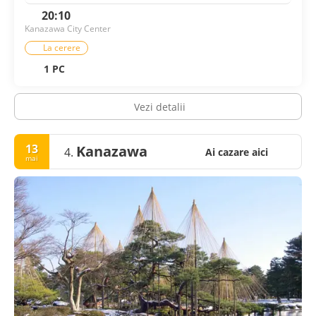
20:10
Kanazawa City Center
La cerere
1 PC
Vezi detalii
13
Kanazawa
4.
Ai cazare aici
mai