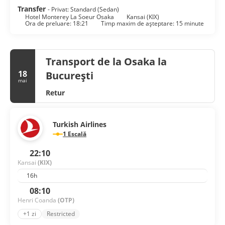
Transfer
- Privat: Standard (Sedan)
Hotel Monterey La Soeur Osaka
Kansai (KIX)
Ora de preluare: 18:21
Timp maxim de așteptare: 15 minute
Transport de la Osaka la
18
București
mai
Retur
Turkish Airlines
1 Escală
22:10
Kansai
(KIX)
16h
08:10
Henri Coanda
(OTP)
+1 zi
Restricted