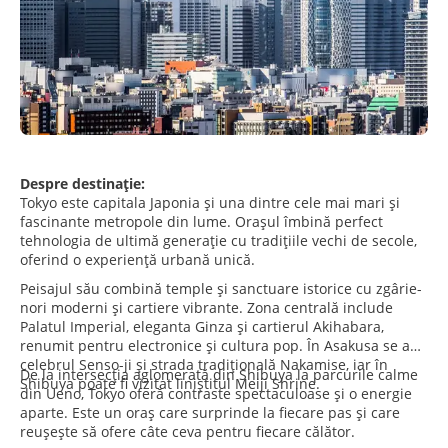
Despre destinație:
Tokyo este capitala Japonia și una dintre cele mai mari și
fascinante metropole din lume. Orașul îmbină perfect
tehnologia de ultimă generație cu tradițiile vechi de secole,
oferind o experiență urbană unică.
Peisajul său combină temple și sanctuare istorice cu zgârie-
nori moderni și cartiere vibrante. Zona centrală include
Palatul Imperial, eleganta Ginza și cartierul Akihabara,
renumit pentru electronice și cultura pop. În Asakusa se află
celebrul Senso-ji și strada tradițională Nakamise, iar în
De la intersecția aglomerată din Shibuya la parcurile calme
Shibuya poate fi vizitat liniștitul Meiji Shrine.
din Ueno, Tokyo oferă contraste spectaculoase și o energie
aparte. Este un oraș care surprinde la fiecare pas și care
reușește să ofere câte ceva pentru fiecare călător.