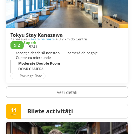
Tokyu Stay Kanazawa
Kanazawa -
Arată pe hartă
> 0,7 km do Centru
Superb
9,2
5241
recepţie deschisă nonstop
cameră de bagaje
Cuptor cu microunde
Moderate Double Room
DOAR CAMERA
Package Rate
Vezi detalii
14
Bilete activități
mai