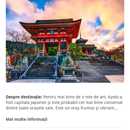
Despre destinație:
Pentru mai bine de o mie de ani, Kyoto a
fost capitala Japoniei și este probabil cel mai bine conservat
dintre toate orașele sale. Este un oraș frumos și vibrant,
unde viața modernă se întâlnește cu vechiul Japon
tradițional. Orașul este înconjurat de munții din Honshu de
Mai multe informații
Vest și este o bază perfectă atunci când vizitați regiunea
Kansai. Orașul este bogat în situri de patrimoniu și cultură,