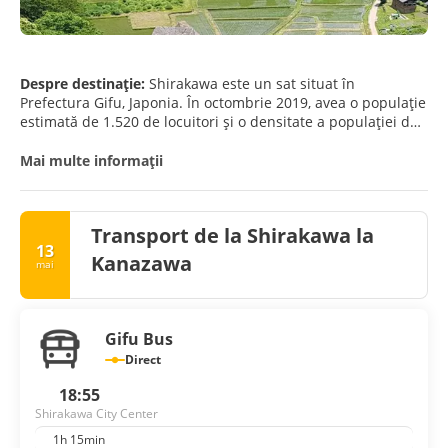
Despre destinație:
Shirakawa este un sat situat în
Prefectura Gifu, Japonia. În octombrie 2019, avea o populație
estimată de 1.520 de locuitori și o densitate a populației de
4,26 persoane pe km2. Suprafața totală este de 356,64 km2.
Mai multe informații
Transport de la Shirakawa la
13
Kanazawa
mai
Gifu Bus
Direct
18:55
Shirakawa City Center
1h 15min