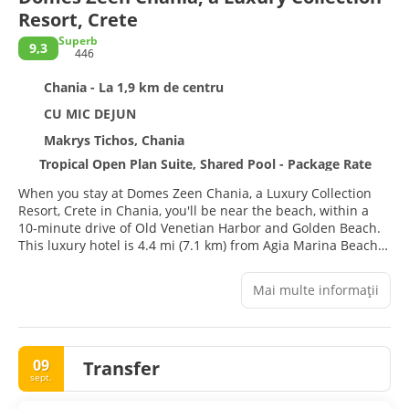
Resort, Crete
Superb
9,3
446
Chania - La 1,9 km de centru
CU MIC DEJUN
Makrys Tichos, Chania
Tropical Open Plan Suite, Shared Pool - Package Rate
When you stay at Domes Zeen Chania, a Luxury Collection
Resort, Crete in Chania, you'll be near the beach, within a
10-minute drive of Old Venetian Harbor and Golden Beach.
This luxury hotel is 4.4 mi (7.1 km) from Agia Marina Beach
and 1.6 mi (2.6 km) from Nea Chora Beach.
Mai multe informații
Dip into one of the 2 outdoor pools or enjoy other
recreational amenities, which include a fitness center.
Additional features at this hotel include complimentary
wireless internet access, concierge services, and gift
09
Transfer
shops/newsstands.
sept.
Make yourself at home in one of the 65 air-conditioned