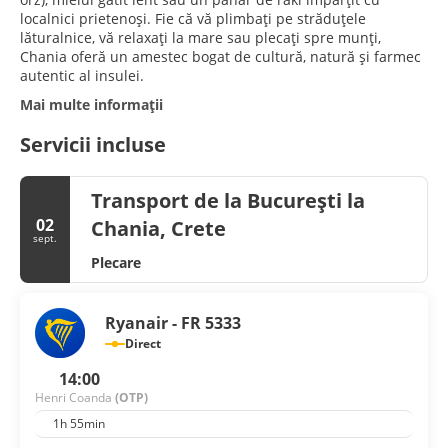
localnici prietenoși. Fie că vă plimbați pe străduțele
lăturalnice, vă relaxați la mare sau plecați spre munți,
Chania oferă un amestec bogat de cultură, natură și farmec
autentic al insulei.
Mai multe informații
Servicii incluse
Transport de la București la
02
Chania, Crete
sept.
Plecare
Ryanair - FR 5333
Direct
14:00
Henri Coanda
(OTP)
1h 55min