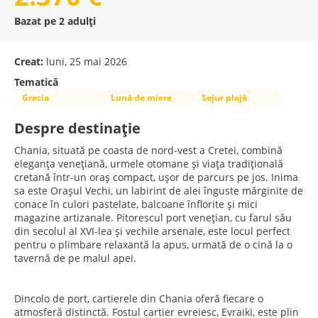
Bazat pe 2 adulți
Creat:
luni, 25 mai 2026
Tematică
Grecia
Lună de miere
Sejur plajă
Despre destinație
Chania, situată pe coasta de nord-vest a Cretei, combină
eleganța venețiană, urmele otomane și viața tradițională
cretană într-un oraș compact, ușor de parcurs pe jos. Inima
sa este Orașul Vechi, un labirint de alei înguste mărginite de
conace în culori pastelate, balcoane înflorite și mici
magazine artizanale. Pitorescul port venețian, cu farul său
din secolul al XVI-lea și vechile arsenale, este locul perfect
pentru o plimbare relaxantă la apus, urmată de o cină la o
tavernă de pe malul apei.
Dincolo de port, cartierele din Chania oferă fiecare o
atmosferă distinctă. Fostul cartier evreiesc, Evraiki, este plin