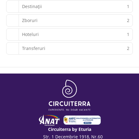
Destinații
1
Zboruri
2
Hoteluri
1
Transferuri
2
Circuiterra by Eturia
Str. 1 Decembrie 1918, Nr.60