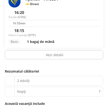
Direct
16:20
Souda
(CHQ)
1h 55min
18:15
Henri Coanda
(OTP)
1 bagaj de mână
Basic
Vezi detalii
Rezumatul călătoriei
2 Adulți
Nopţi
7
Această vacanță include