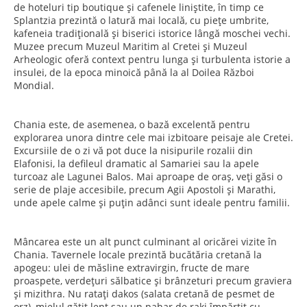
de hoteluri tip boutique și cafenele liniștite, în timp ce
Splantzia prezintă o latură mai locală, cu piețe umbrite,
kafeneia tradițională și biserici istorice lângă moschei vechi.
Muzee precum Muzeul Maritim al Cretei și Muzeul
Arheologic oferă context pentru lunga și turbulenta istorie a
insulei, de la epoca minoică până la al Doilea Război
Mondial.
Chania este, de asemenea, o bază excelentă pentru
explorarea unora dintre cele mai izbitoare peisaje ale Cretei.
Excursiile de o zi vă pot duce la nisipurile rozalii din
Elafonisi, la defileul dramatic al Samariei sau la apele
turcoaz ale Lagunei Balos. Mai aproape de oraș, veți găsi o
serie de plaje accesibile, precum Agii Apostoli și Marathi,
unde apele calme și puțin adânci sunt ideale pentru familii.
Mâncarea este un alt punct culminant al oricărei vizite în
Chania. Tavernele locale prezintă bucătăria cretană la
apogeu: ulei de măsline extravirgin, fructe de mare
proaspete, verdețuri sălbatice și brânzeturi precum graviera
și mizithra. Nu ratați dakos (salata cretană de pesmet de
orz), mielul gătit lent sau un pahar de raki împărțit cu