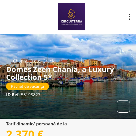
Chania, Crete, Grecia
Domes Zeen Chania, a Luxury
Collection 5*
Pachet de vacanță
ID Ref:
53198827
Tarif dinamic/ persoană de la
2.370 €