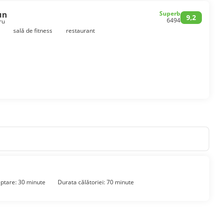
un
Superb
9,2
6494
ru
sală de fitness
restaurant
ptare: 30 minute
Durata călătoriei: 70 minute