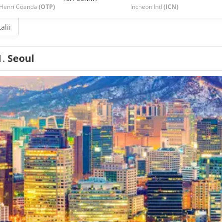
Henri Coanda
(OTP)
Incheon Intl
(ICN)
alii
1.
Seoul