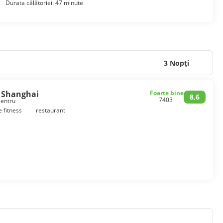
Durata călătoriei: 47 minute
3 Nopţi
d Shanghai
Foarte bine
8,6
7403
Centru
e fitness
restaurant