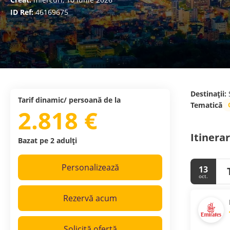
ID Ref:
46169675
Destinații:
Tarif dinamic/ persoană de la
Tematică
2.818 €
Itinerar
Bazat pe 2 adulți
Personalizează
13
oct.
Rezervă acum
Solicită ofertă