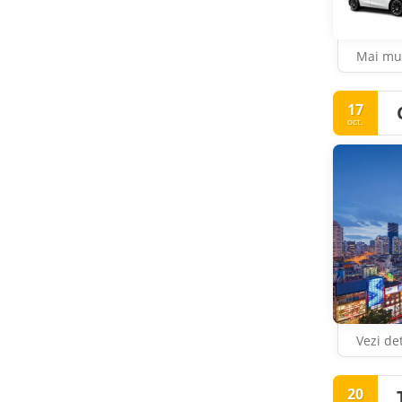
Mai mul
17
oct.
Vezi det
20