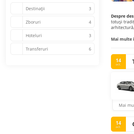
Destinații
3
Despre des
totuși trad
Zboruri
4
arhitectură
Hoteluri
3
Râul Hangan
Mai multe 
Hanbuk și o
Transferuri
6
regalității
Changdeok-g
14
ordinului J
oct.
Jogye și Te
Emoționant ș
Mai mul
14
oct.