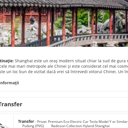
tinație:
Shanghai este un oraș modern situat chiar la sud de gura 
cele mai mari metropole ale Chinei și este considerat cel mai cosmop
te un loc bun de vizitat dacă vrei să întrevedi viitorul Chinei. Un în
lusiv Turnul Perla Orientală, care a devenit unul dintre reperele ora
anciar Mondial Shanghai, a treia cea mai mare clădire din Asia și di
informații
ală mai veche a orașului. Puxi are o istorie foarte bogată și aici vei 
oncesiunea Franceză, Bundul, Grădina Yuyuan, Podul Jiu Qu, Pavilio
te hubul cosmopolit al finanțelor și culturii din China. Shanghai ar
Transfer
oată lumea. Și este, de asemenea, o bază bună pentru a explora atracț
Transfer
- Privat: Premium Eco-Electriс Car Tesla Model Y or Simila
Pudong (PVG)
Radisson Collection Hyland Shanghai