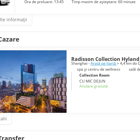
Ora de preluare: 13:45
Timp maxim de așteptare: 60 minute
te informații
Cazare
Radisson Collection Hylan
Shanghai -
Arată pe hartă
> 4,4 km do 
spa și centru de wellness
sală d
Collection Room
CU MIC DEJUN
Anulare gratuită
alii
Transfer