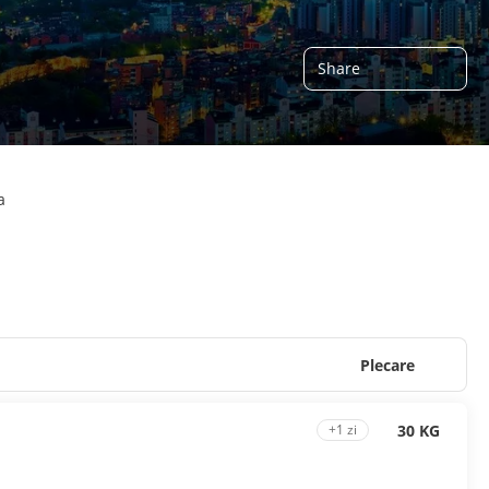
Share
a
Plecare
30 KG
+1 zi