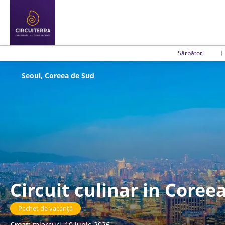
Sărbători
Seoul, Coreea de Sud
Circuit culinar in Coree
Pachet de vacanță
Creat:
miercuri, 10 iunie 2026