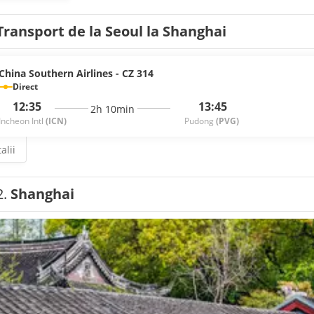
Transport de la Seoul la Shanghai
China Southern Airlines - CZ 314
Direct
12:35
13:45
2h 10min
Incheon Intl
(ICN)
Pudong
(PVG)
alii
2.
Shanghai