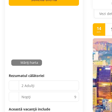
Vezi det
14
oct.
Măriți harta
Rezumatul călătoriei
2 Adulți
Nopţi
9
Această vacanță include