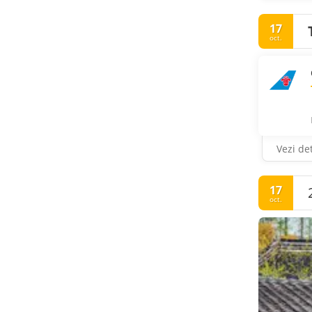
17
oct.
Vezi det
17
oct.