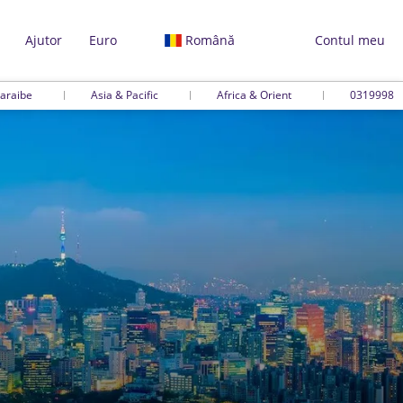
Ajutor
Euro
Română
Contul meu
araibe
Asia & Pacific
Africa & Orient
0319998