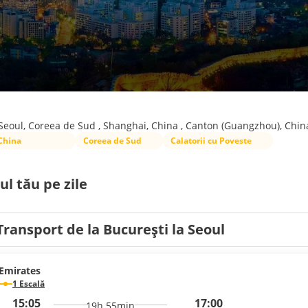
Seoul, Coreea de Sud , Shanghai, China , Canton (Guangzhou), Chin
China
Coreea de Sud
Calatorii cu Poveste
ul tău pe zile
Transport de la București la Seoul
Emirates
1 Escală
15:05
17:00
19h 55min