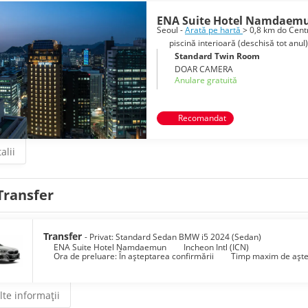
ENA Suite Hotel Namdaem
Seoul -
Arată pe hartă
> 0,8 km do Cent
piscină interioară (deschisă tot anul)
Standard Twin Room
DOAR CAMERA
Anulare gratuită
Recomandat
alii
Transfer
Transfer
- Privat: Standard Sedan BMW i5 2024 (Sedan)
ENA Suite Hotel Namdaemun
Incheon Intl (ICN)
Ora de preluare: În așteptarea confirmării
Timp maxim de aște
te informații