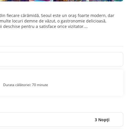
din fiecare cărămidă, Seoul este un oraș foarte modern, dar
ră multe locuri demne de văzut, o gastronomie delicioasă,
i deschise pentru a satisface orice vizitator.
 într-o depresiune naturală, înconjurat de lanțul muntos
ul dintre principalele atractii ale Seulului. Ca vechiul sediu al
 Unele dintre cele mai importante sunt Gyeongbok-gung,
dicate membrilor familiei regale a dinastiilor coreene și
ă dintre principalele temple budiste din oraș sunt Templul
nități fantastice de drumeții în periferia centrului orașului.
.
Durata călătoriei: 70 minute
3 Nopţi