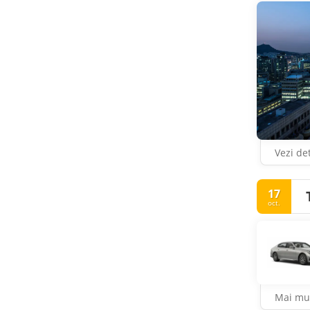
Vezi det
17
oct.
Mai mul