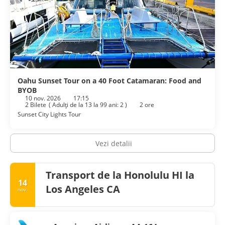
Oahu Sunset Tour on a 40 Foot Catamaran: Food and
BYOB
10 nov. 2026
17:15
2 Bilete
(
Adulţi de la 13 la 99 ani: 2
)
2 ore
Sunset City Lights Tour
Vezi detalii
Transport de la Honolulu HI la
14
Los Angeles CA
nov.