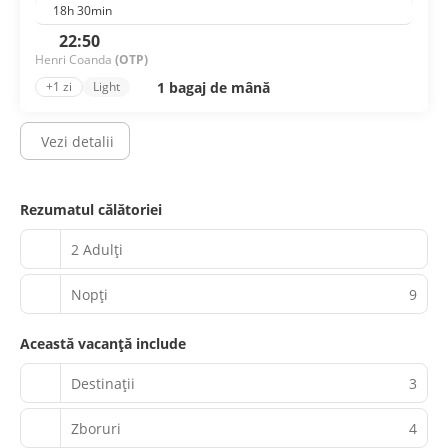
18h 30min
22:50
Henri Coanda
(OTP)
1 bagaj de mână
+1 zi
Light
Vezi detalii
Rezumatul călătoriei
2 Adulți
Nopţi
9
Această vacanță include
Destinații
3
Zboruri
4