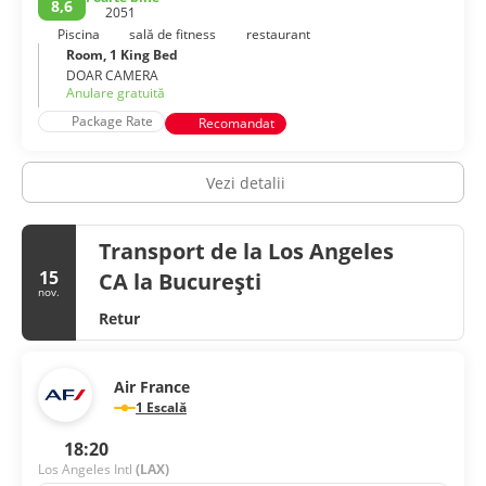
8,6
2051
Piscina
sală de fitness
restaurant
Room, 1 King Bed
DOAR CAMERA
Anulare gratuită
Package Rate
Recomandat
Vezi detalii
Transport de la Los Angeles
15
CA la București
nov.
Retur
Air France
1 Escală
18:20
Los Angeles Intl
(LAX)