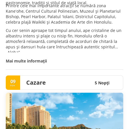
gastronomie, tradiții și stilul de viață local.
Printre cele mai importante atracții se numără zona
Kaneʻohe, Centrul Cultural Polinezian, Muzeul și Planetariul
Bishop, Pearl Harbor, Palatul ʻIolani, Districtul Capitolului,
celebra plajă Waikiki și Academia de Arte din Honolulu.
Cu cer senin aproape tot timpul anului, ape cristaline de un
albastru intens și plaje cu nisip fin, Honolulu oferă o
atmosferă relaxantă, completată de acorduri de chitară la
apus și dansuri hula care întruchipează autentic spiritul
„Aloha”.
Mai multe informații
09
Cazare
5 Nopţi
nov.