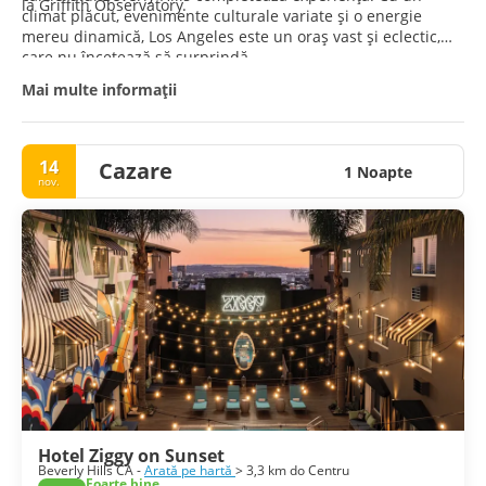
la Griffith Observatory.
climat plăcut, evenimente culturale variate și o energie
mereu dinamică, Los Angeles este un oraș vast și eclectic,
care nu încetează să surprindă.
Mai multe informații
14
Cazare
1 Noapte
nov.
Hotel Ziggy on Sunset
Beverly Hills CA -
Arată pe hartă
> 3,3 km do Centru
Foarte bine