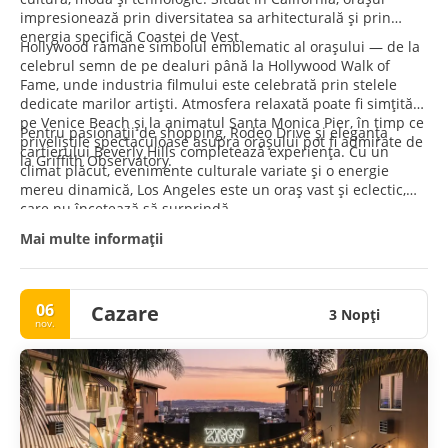
impresionează prin diversitatea sa arhitecturală și prin
energia specifică Coastei de Vest.
Hollywood rămâne simbolul emblematic al orașului — de la
celebrul semn de pe dealuri până la Hollywood Walk of
Fame, unde industria filmului este celebrată prin stelele
dedicate marilor artiști. Atmosfera relaxată poate fi simțită
pe Venice Beach și la animatul Santa Monica Pier, în timp ce
Pentru pasionații de shopping, Rodeo Drive și eleganța
priveliștile spectaculoase asupra orașului pot fi admirate de
cartierului Beverly Hills completează experiența. Cu un
la Griffith Observatory.
climat plăcut, evenimente culturale variate și o energie
mereu dinamică, Los Angeles este un oraș vast și eclectic,
care nu încetează să surprindă.
Mai multe informații
06
Cazare
3 Nopţi
nov.